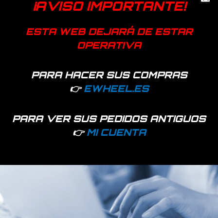
SKU:
68846
Categoría:
Frenos
¡AVISO IMPORTANTE!
Genérica
ESTA WEB DEJARÁ DE ESTAR
OPERATIVA
PARA HACER SUS COMPRAS
Productos relacionados
👉
EWHEEL.ES
PARA VER SUS PEDIDOS ANTIGUOS
👉
MI CUENTA
Hay existencias
Hay existencias