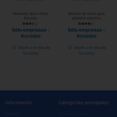
Alineador disco freno
Maneta de freno para
Kenway
patinete eléctrico
Valorado
Valorado
Sólo empresas -
Sólo empresas -
con
con
3.25
4.00
Acceder
Acceder
de 5
de 5
Añadir a mi lista de
Añadir a mi lista de
favoritos
favoritos
Información
Categorías principales
Garantías
Recambios Xiaomi