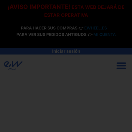
Ir
¡AVISO IMPORTANTE!
ESTA WEB DEJARÁ DE
al
ESTAR OPERATIVA
contenido
PARA HACER SUS COMPRAS 👉
EWHEEL.ES
PARA VER SUS PEDIDOS ANTIGUOS 👉
MI CUENTA
Iniciar sesión
M