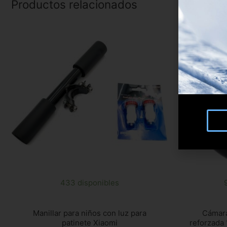
Productos relacionados
433 disponibles
Manillar para niños con luz para
Cámara
patinete Xiaomi
reforzada