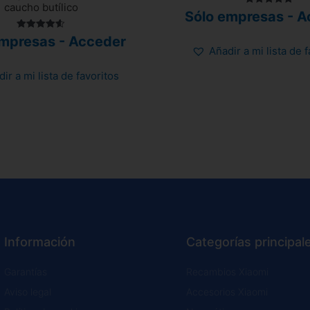
caucho butílico
Valorado
Sólo empresas - A
con
5.00
Valorado
de 5
empresas - Acceder
con
Añadir a mi lista de 
4.58
de 5
ir a mi lista de favoritos
Información
Categorías principal
Garantías
Recambios Xiaomi
Aviso legal
Accesorios Xiaomi