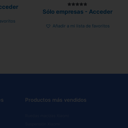
cceder
Valorado
Sólo empresas - Acceder
con
4.80
de 5
favoritos
Añadir a mi lista de favoritos
es
Productos más vendidos
Ruedas macizas Xiaomi
Suspensión Xiaomi