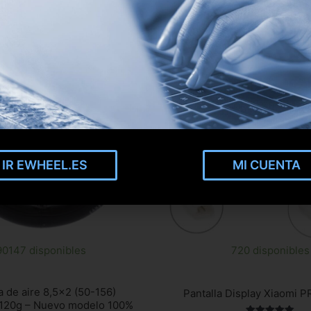
IR EWHEEL.ES
MI CUENTA
90147 disponibles
720 disponibles
 de aire 8,5×2 (50-156)
Pantalla Display Xiaomi 
 120g – Nuevo modelo 100%