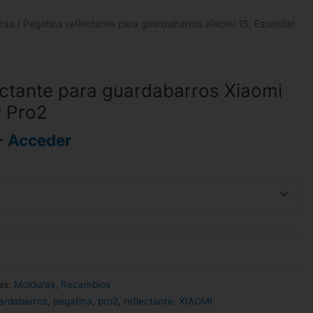
ras
/ Pegatina reflectante para guardabarros Xiaomi 1S, Essential
ectante para guardabarros Xiaomi
y Pro2
- Acceder
as:
Molduras
,
Recambios
ardabarros
,
pegatina
,
pro2
,
reflectante
,
XIAOMI