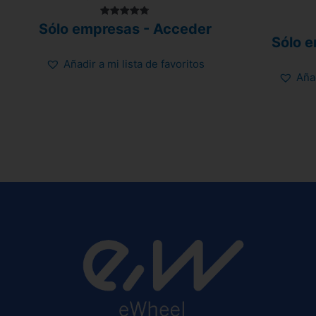
Valorado
Sólo empresas - Acceder
con
Sólo 
4.80
de 5
Añadir a mi lista de favoritos
Añad