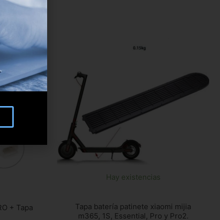
Hay existencias
Tapa batería patinete xiaomi mijia
PRO + Tapa
m365, 1S, Essential, Pro y Pro2.