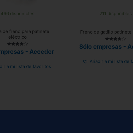
496 disponibles
211 disponibles
 de freno para patinete
Freno de gatillo patinete 
eléctrico
Valorado
Sólo empresas - A
con
Valorado
empresas - Acceder
3.75
con
de 5
4.00
de 5
Añadir a mi lista de 
ir a mi lista de favoritos