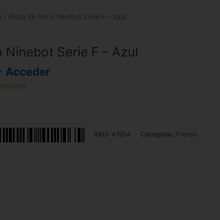
s
/ Pinza de freno Ninebot Serie F – Azul
 Ninebot Serie F – Azul
- Acceder
ponibles
SKU:
41954
Categoría:
Frenos