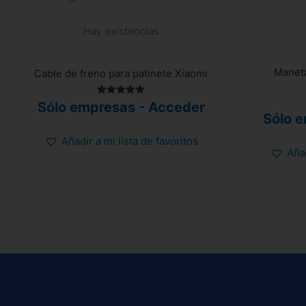
Hay existencias
Maneta
Cable de freno para patinete Xiaomi
Valorado
Sólo empresas - Acceder
con
Sólo 
4.92
de 5
Añadir a mi lista de favoritos
Añad