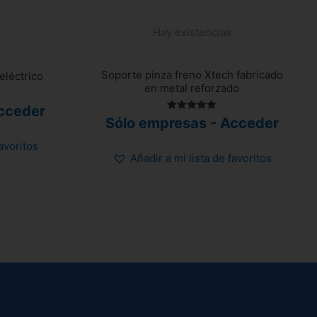
Hay existencias
Soporte pinza freno Xtech fabricado
eléctrico
en metal reforzado
cceder
Valorado
Sólo empresas - Acceder
con
5.00
de 5
favoritos
Añadir a mi lista de favoritos