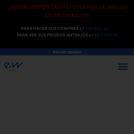
Ir
¡AVISO IMPORTANTE!
ESTA WEB DEJARÁ DE
al
ESTAR OPERATIVA
contenido
PARA HACER SUS COMPRAS 👉
EWHEEL.ES
PARA VER SUS PEDIDOS ANTIGUOS 👉
MI CUENTA
Iniciar sesión
M