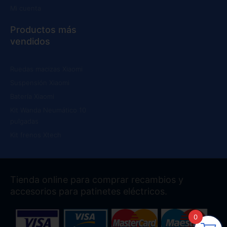
Mi cuenta
Productos más
vendidos
Ruedas macizas Xiaomi
Suspensión Xiaomi
Batería Xiaomi
Kit Wanda Neumático 10
pulgadas
Kit frenos Xtech
Tienda online para comprar recambios y
accesorios para patinetes eléctricos.
0