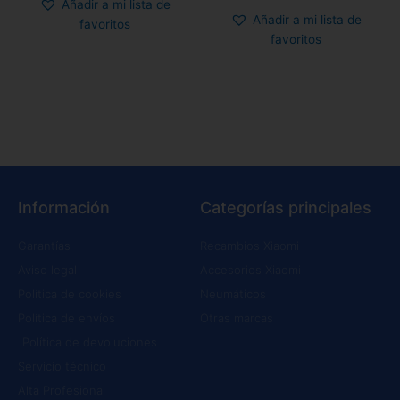
Añadir a mi lista de
Añadir a mi lista de
favoritos
favoritos
Información
Categorías principales
Garantías
Recambios Xiaomi
Aviso legal
Accesorios Xiaomi
Política de cookies
Neumáticos
Política de envíos
Otras marcas
Política de devoluciones
Servicio técnico
Alta Profesional