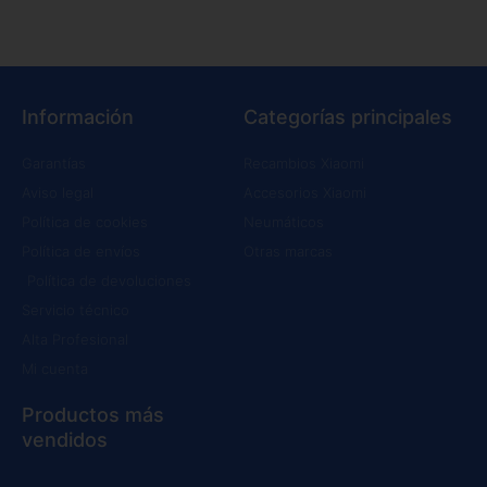
Información
Categorías principales
Garantías
Recambios Xiaomi
Aviso legal
Accesorios Xiaomi
Política de cookies
Neumáticos
Política de envíos
Otras marcas
Política de devoluciones
Servicio técnico
Alta Profesional
Mi cuenta
Productos más
vendidos