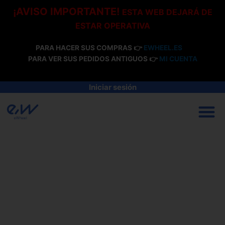
Ir
¡AVISO IMPORTANTE!
ESTA WEB DEJARÁ DE
al
ESTAR OPERATIVA
contenido
PARA HACER SUS COMPRAS 👉
EWHEEL.ES
PARA VER SUS PEDIDOS ANTIGUOS 👉
MI CUENTA
Iniciar sesión
M