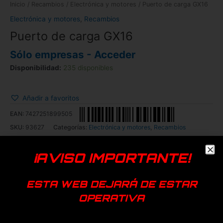
Inicio
/
Recambios
/
Electrónica y motores
/ Puerto de carga GX16
Electrónica y motores
,
Recambios
Puerto de carga GX16
Sólo empresas - Acceder
Disponibilidad:
235 disponibles
Añadir a favoritos
EAN:
7427251899505
SKU:
93627
Categorías:
Electrónica y motores
,
Recambios
Genérica
¡AVISO IMPORTANTE!
Productos relacionados
ESTA WEB DEJARÁ DE ESTAR
OPERATIVA