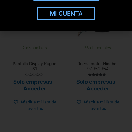
MI CUENTA
2 disponibles
26 disponibles
Pantalla Display Kugoo
Rueda motor Ninebot
S1
Es1 Es2 Es4
Valorado
Valorado con
Sólo empresas -
Sólo empresas -
con
5.00
0
de 5
Acceder
Acceder
de
5
Añadir a mi lista de
Añadir a mi lista de
favoritos
favoritos