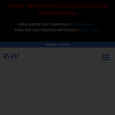
Ir
¡AVISO IMPORTANTE!
ESTA WEB DEJARÁ DE
al
ESTAR OPERATIVA
contenido
PARA HACER SUS COMPRAS 👉
EWHEEL.ES
PARA VER SUS PEDIDOS ANTIGUOS 👉
MI CUENTA
Iniciar sesión
M