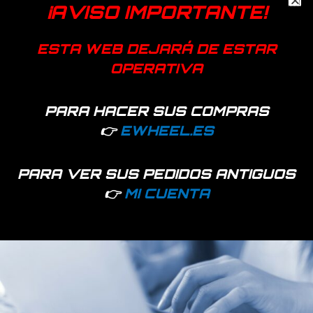
¡AVISO IMPORTANTE!
Etiquetas:
carga
,
conector
,
patinete
,
XIAOMI
ESTA WEB DEJARÁ DE ESTAR
OPERATIVA
PARA HACER SUS COMPRAS
Productos relacionados
👉
EWHEEL.ES
PARA VER SUS PEDIDOS ANTIGUOS
👉
MI CUENTA
368 disponibles
Hay existencias