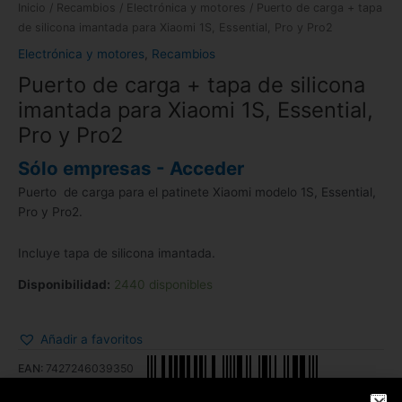
Inicio
/
Recambios
/
Electrónica y motores
/ Puerto de carga + tapa
de silicona imantada para Xiaomi 1S, Essential, Pro y Pro2
Electrónica y motores
,
Recambios
Puerto de carga + tapa de silicona
imantada para Xiaomi 1S, Essential,
Pro y Pro2
Sólo empresas - Acceder
Puerto de carga para el patinete Xiaomi modelo 1S, Essential,
Pro y Pro2.
Incluye tapa de silicona imantada.
Disponibilidad:
2440 disponibles
Añadir a favoritos
EAN:
7427246039350
SKU:
38925-1
Categorías:
Electrónica y motores
,
Recambios