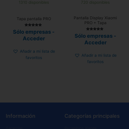
1310 disponibles
720 disponibles
Pantalla Display Xiaomi
Tapa pantalla PRO
PRO + Tapa
Valorado con
Sólo empresas -
5.00
Valorado con
Sólo empresas -
de 5
Acceder
5.00
de 5
Acceder
Añadir a mi lista de
Añadir a mi lista de
favoritos
favoritos
Información
Categorías principales
Garantías
Recambios Xiaomi