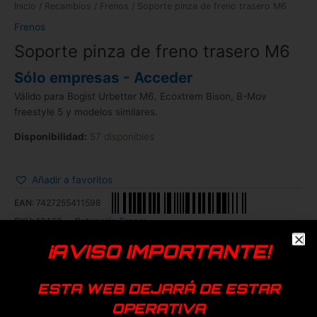
Inicio
/
Recambios
/
Frenos
/ Soporte pinza de freno trasero M6
Frenos
Soporte pinza de freno trasero M6
Sólo empresas - Acceder
Válido para Bogist Urbetter M6, Ecoxtrem Bison, B-Mov
freestyle 5 y modelos similares.
Disponibilidad:
57 disponibles
Añadir a favoritos
EAN:
7427255411598
SKU:
12462
Categoría:
Frenos
¡AVISO IMPORTANTE!
Genérica
ESTA WEB DEJARÁ DE ESTAR
Productos relacionados
OPERATIVA