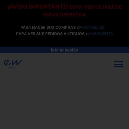
Ir
¡AVISO IMPORTANTE!
ESTA WEB DEJARÁ DE
al
ESTAR OPERATIVA
contenido
PARA HACER SUS COMPRAS 👉
EWHEEL.ES
PARA VER SUS PEDIDOS ANTIGUOS 👉
MI CUENTA
Iniciar sesión
M