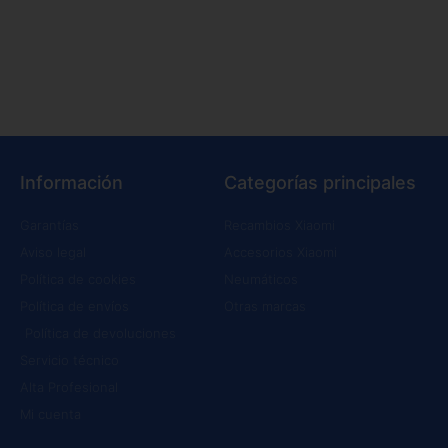
Información
Categorías principales
Garantías
Recambios Xiaomi
Aviso legal
Accesorios Xiaomi
Política de cookies
Neumáticos
Política de envíos
Otras marcas
Política de devoluciones
Servicio técnico
Alta Profesional
Mi cuenta