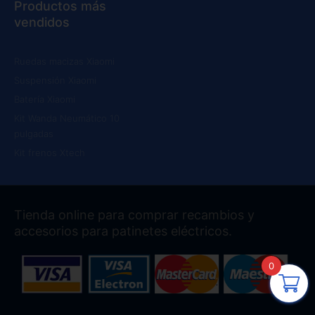
Productos más
vendidos
Ruedas macizas Xiaomi
Suspensión Xiaomi
Batería Xiaomi
Kit Wanda Neumático 10
pulgadas
Kit frenos Xtech
Tienda online para comprar recambios y
accesorios para patinetes eléctricos.
0