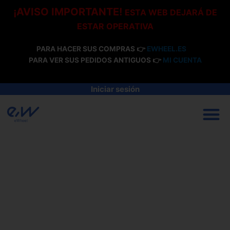
Ir
¡AVISO IMPORTANTE!
ESTA WEB DEJARÁ DE
al
ESTAR OPERATIVA
contenido
PARA HACER SUS COMPRAS 👉
EWHEEL.ES
PARA VER SUS PEDIDOS ANTIGUOS 👉
MI CUENTA
Iniciar sesión
M