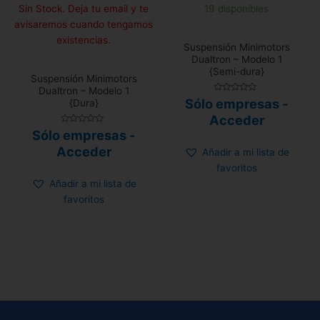
Sin Stock. Deja tu email y te
19 disponibles
avisaremos cuando tengamos
existencias.
Suspensión Minimotors
Dualtron – Modelo 1
{Semi-dura}
Suspensión Minimotors
Dualtron – Modelo 1
Valorado
Sólo empresas -
{Dura}
con
0
Acceder
de
Valorado
5
Sólo empresas -
con
0
Acceder
Añadir a mi lista de
de
5
favoritos
Añadir a mi lista de
favoritos