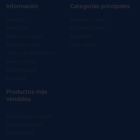
Información
Categorías principales
Garantías
Recambios Xiaomi
Aviso legal
Accesorios Xiaomi
Política de cookies
Neumáticos
Política de envíos
Otras marcas
Política de devoluciones
Servicio técnico
Alta Profesional
Mi cuenta
Productos más
vendidos
Ruedas macizas Xiaomi
Suspensión Xiaomi
Batería Xiaomi