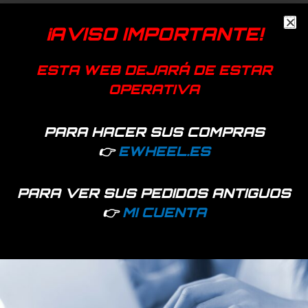
Añadir a favoritos
¡AVISO IMPORTANTE!
EAN:
7427255409496
SKU:
98818
Categoría:
Suspensión
ESTA WEB DEJARÁ DE ESTAR
OPERATIVA
Dualtron
Productos relacionados
PARA HACER SUS COMPRAS
👉
EWHEEL.ES
PARA VER SUS PEDIDOS ANTIGUOS
👉
MI CUENTA
16 disponibles
16 disponibles