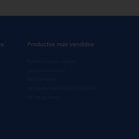
es
Productos más vendidos
Ruedas macizas Xiaomi
Suspensión Xiaomi
Batería Xiaomi
Kit Wanda Neumático 10 pulgadas
Kit frenos Xtech