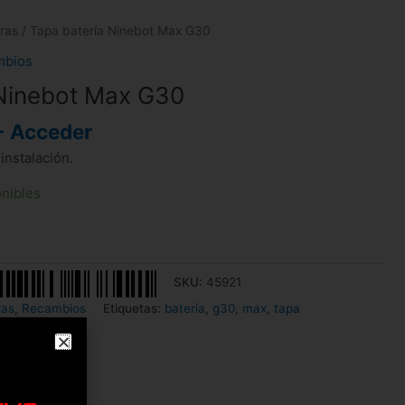
ras
/ Tapa batería Ninebot Max G30
mbios
 Ninebot Max G30
- Acceder
 instalación.
onibles
SKU:
45921
ras
,
Recambios
Etiquetas:
batería
,
g30
,
max
,
tapa