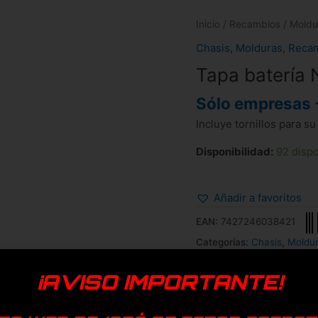
Inicio
/
Recambios
/
Moldu
Chasis
,
Molduras
,
Reca
Tapa batería
Sólo empresas 
Incluye tornillos para su
Disponibilidad:
92 disp
Añadir a favoritos
EAN:
7427246038421
Categorías:
Chasis
,
Moldu
¡AVISO IMPORTANTE!