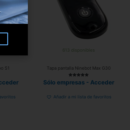
613 disponibles
oo S1
Tapa pantalla Ninebot Max G30
Valorado
cceder
Sólo empresas - Acceder
con
5.00
de 5
favoritos
Añadir a mi lista de favoritos