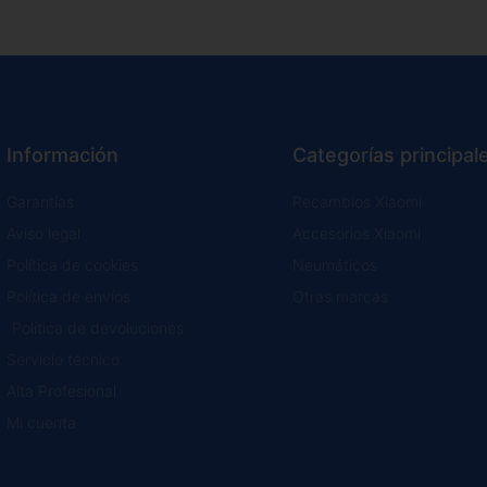
Información
Categorías principal
Garantías
Recambios Xiaomi
Aviso legal
Accesorios Xiaomi
Política de cookies
Neumáticos
Política de envíos
Otras marcas
Política de devoluciones
Servicio técnico
Alta Profesional
Mi cuenta