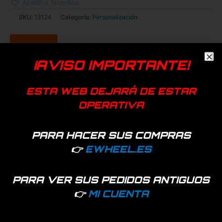
Añadir a favoritos
SKU:
13124
Categoría:
Personalización
¡AVISO IMPORTANTE!
ESTA WEB DEJARÁ DE ESTAR
OPERATIVA
Información adicional
PARA HACER SUS COMPRAS
Color
Amarillo, Azul, Rojo, Verde
👉
EWHEEL.ES
PARA VER SUS PEDIDOS ANTIGUOS
Productos relacionados
👉
MI CUENTA