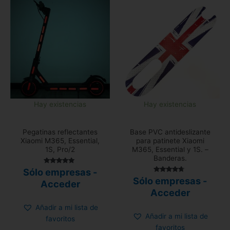
Hay existencias
Hay existencias
Pegatinas reflectantes
Base PVC antideslizante
Xiaomi M365, Essential,
para patinete Xiaomi
1S, Pro/2
M365, Essential y 1S. –
Banderas.
Valorado
Sólo empresas -
con
Valorado
Sólo empresas -
4.72
Acceder
con
de 5
4.50
Acceder
de 5
Añadir a mi lista de
Añadir a mi lista de
favoritos
favoritos