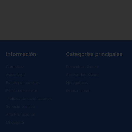
Información
Categorías principales
Garantías
Recambios Xiaomi
Aviso legal
Accesorios Xiaomi
Política de cookies
Neumáticos
Política de envíos
Otras marcas
Política de devoluciones
Servicio técnico
Alta Profesional
Mi cuenta