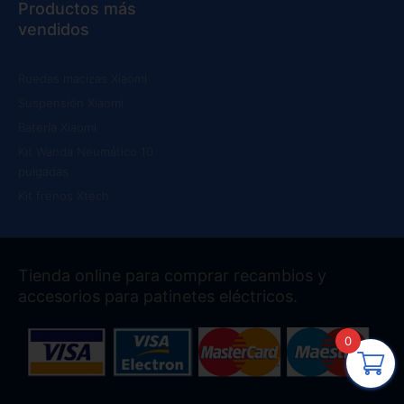
Productos más
vendidos
Ruedas macizas Xiaomi
Suspensión Xiaomi
Batería Xiaomi
Kit Wanda Neumático 10
pulgadas
Kit frenos Xtech
Tienda online para comprar recambios y
accesorios para patinetes eléctricos.
0