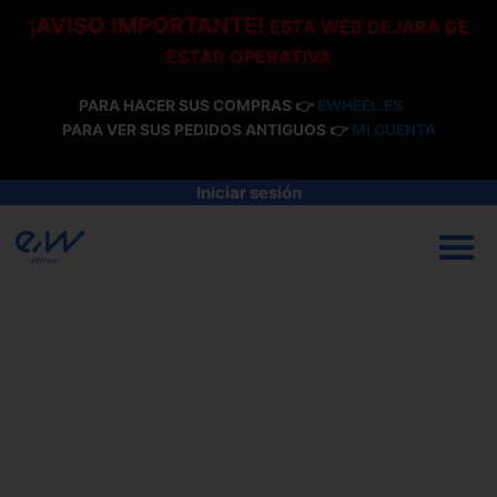
Ir
¡AVISO IMPORTANTE!
ESTA WEB DEJARÁ DE
al
ESTAR OPERATIVA
contenido
PARA HACER SUS COMPRAS 👉
EWHEEL.ES
PARA VER SUS PEDIDOS ANTIGUOS 👉
MI CUENTA
Iniciar sesión
M