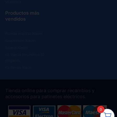
Mi cuenta
Productos más
vendidos
Ruedas macizas Xiaomi
Suspensión Xiaomi
Batería Xiaomi
Kit Wanda Neumático 10
pulgadas
Kit frenos Xtech
Tienda online para comprar recambios y
accesorios para patinetes eléctricos.
0