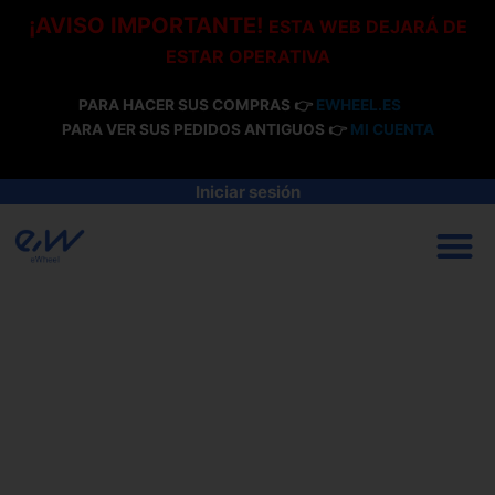
Ir
¡AVISO IMPORTANTE!
ESTA WEB DEJARÁ DE
al
ESTAR OPERATIVA
contenido
PARA HACER SUS COMPRAS 👉
EWHEEL.ES
PARA VER SUS PEDIDOS ANTIGUOS 👉
MI CUENTA
Iniciar sesión
M