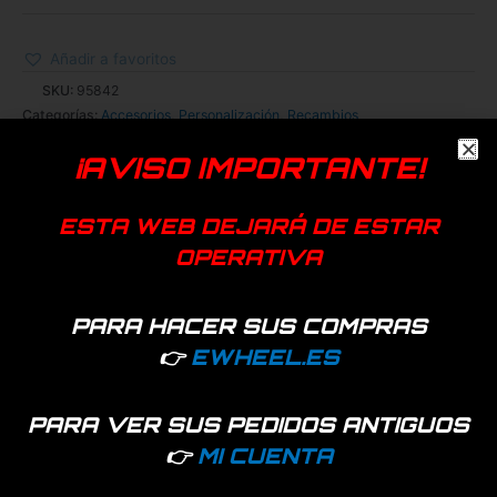
Añadir a favoritos
SKU:
95842
Categorías:
Accesorios
,
Personalización
,
Recambios
Etiquetas:
adhesiva
,
decorativa
,
tira
,
xiaomi m365
¡AVISO IMPORTANTE!
ESTA WEB DEJARÁ DE ESTAR
OPERATIVA
PARA HACER SUS COMPRAS
👉
EWHEEL.ES
Información adicional
PARA VER SUS PEDIDOS ANTIGUOS
Color
Amarillo, Azul, Rosa, Rojo, Verde
👉
MI CUENTA