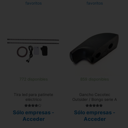
favoritos
favoritos
772 disponibles
859 disponibles
Tira led para patinete
Gancho Cecotec
eléctrico
Outsider / Bongo serie A
Valorado
Valorado
Sólo empresas -
Sólo empresas -
con
con
4.00
4.83
Acceder
Acceder
de 5
de 5