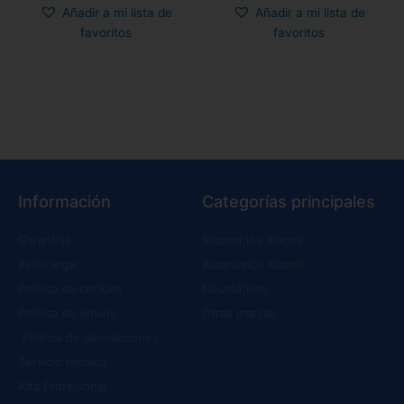
Añadir a mi lista de
Añadir a mi lista de
favoritos
favoritos
Información
Categorías principales
Garantías
Recambios Xiaomi
Aviso legal
Accesorios Xiaomi
Política de cookies
Neumáticos
Política de envíos
Otras marcas
Política de devoluciones
Servicio técnico
Alta Profesional