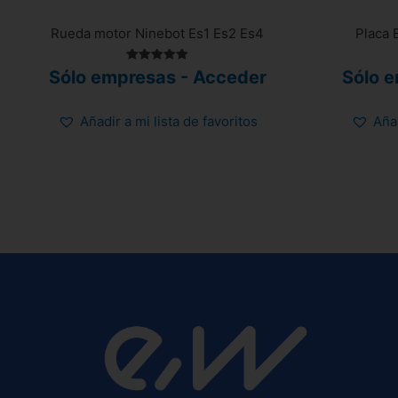
Rueda motor Ninebot Es1 Es2 Es4
Placa 
Valorado
Sólo empresas - Acceder
Sólo 
con
5.00
de 5
Añadir a mi lista de favoritos
Añad