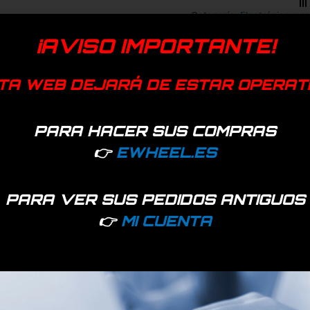
Categoría:
Electrónica y m
¡AVISO IMPORTANTE!
Smartgyro
TA WEB DEJARÁ DE ESTAR OPERAT
PARA HACER SUS COMPRAS
👉
EWHEEL.ES
PARA VER SUS PEDIDOS ANTIGUOS
👉
MI CUENTA