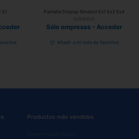
 S1
Pantalla Display Ninebot Es1 Es2 Es4
Valorado
cceder
Sólo empresas - Acceder
con
0
de
5
favoritos
Añadir a mi lista de favoritos
es
Productos más vendidos
Ruedas macizas Xiaomi