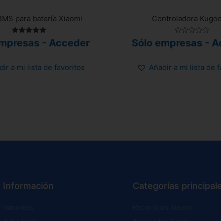
BMS para batería Xiaomi
Controladora Kugoo
Valorado
Valorado
empresas - Acceder
Sólo empresas - A
con
con
5.00
0
de 5
de
5
ir a mi lista de favoritos
Añadir a mi lista de 
Información
Categorías principal
Garantías
Recambios Xiaomi