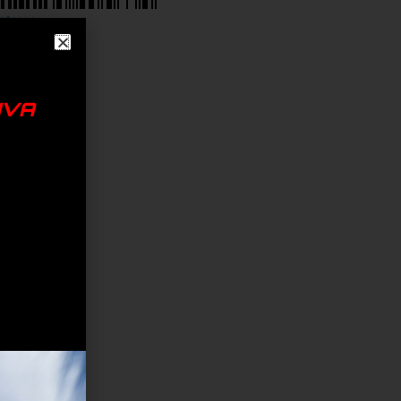
otores
IVA