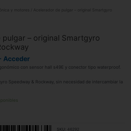
rónica y motores
/ Acelerador de pulgar – original Smartgyro
 pulgar – original Smartgyro
Rockway
- Acceder
gonómico con sensor hall s49E y conector tipo waterproof.
gyro Speedway & Rockway, sin necesidad de intercambiar la
sponibles
SKU:
46292