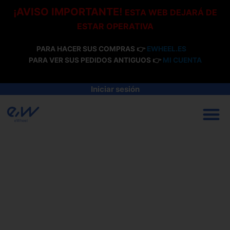
Ir
¡AVISO IMPORTANTE!
ESTA WEB DEJARÁ DE
al
ESTAR OPERATIVA
contenido
PARA HACER SUS COMPRAS 👉
EWHEEL.ES
PARA VER SUS PEDIDOS ANTIGUOS 👉
MI CUENTA
Iniciar sesión
M