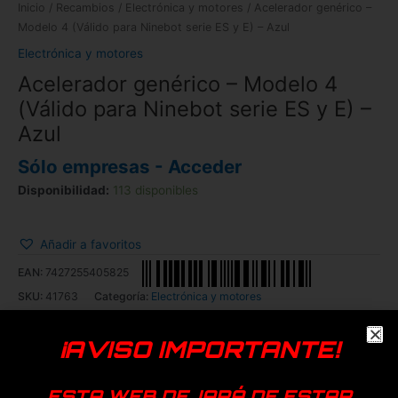
Inicio
/
Recambios
/
Electrónica y motores
/ Acelerador genérico –
Modelo 4 (Válido para Ninebot serie ES y E) – Azul
Electrónica y motores
Acelerador genérico – Modelo 4
(Válido para Ninebot serie ES y E) –
Azul
Sólo empresas - Acceder
Disponibilidad:
113 disponibles
Añadir a favoritos
EAN:
7427255405825
SKU:
41763
Categoría:
Electrónica y motores
Genérica
¡AVISO IMPORTANTE!
ESTA WEB DEJARÁ DE ESTAR