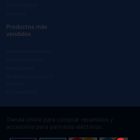
Alta Profesional
Mi cuenta
Productos más
vendidos
Ruedas macizas Xiaomi
Suspensión Xiaomi
Batería Xiaomi
Kit Wanda Neumático 10
pulgadas
Kit frenos Xtech
Tienda online para comprar recambios y
accesorios para patinetes eléctricos.