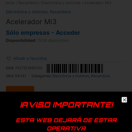
Inicio
/
Recambios
/
Electrónica y motores
/ Acelerador Mi3
Electrónica y motores
,
Recambios
Acelerador Mi3
Sólo empresas - Acceder
Disponibilidad:
1938 disponibles
Añadir a favoritos
EAN:
7427251899154
SKU:
68341
Categorías:
Electrónica y motores
,
Recambios
¡AVISO IMPORTANTE!
ESTA WEB DEJARÁ DE ESTAR
Productos relacionados
OPERATIVA