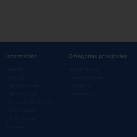
Información
Categorías principales
Garantías
Recambios Xiaomi
Aviso legal
Accesorios Xiaomi
Política de cookies
Neumáticos
Política de envíos
Otras marcas
Política de devoluciones
Servicio técnico
Alta Profesional
Mi cuenta