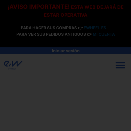
Ir
¡AVISO IMPORTANTE!
ESTA WEB DEJARÁ DE
al
ESTAR OPERATIVA
contenido
PARA HACER SUS COMPRAS 👉
EWHEEL.ES
PARA VER SUS PEDIDOS ANTIGUOS 👉
MI CUENTA
Iniciar sesión
M