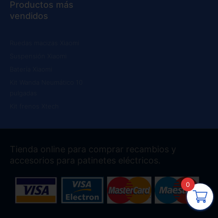
Productos más
vendidos
Ruedas macizas Xiaomi
Suspensión Xiaomi
Batería Xiaomi
Kit Wanda Neumático 10
pulgadas
Kit frenos Xtech
Tienda online para comprar recambios y
accesorios para patinetes eléctricos.
0