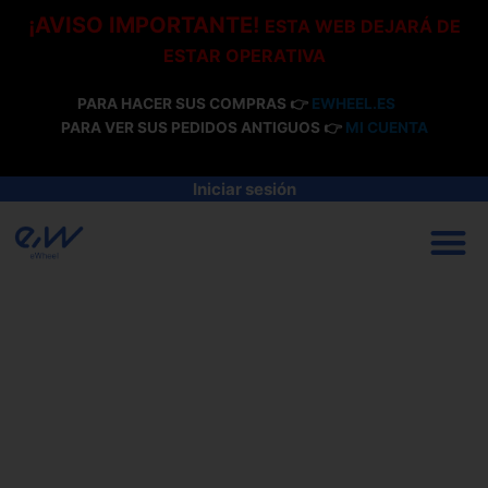
Ir
¡AVISO IMPORTANTE!
ESTA WEB DEJARÁ DE
al
ESTAR OPERATIVA
contenido
PARA HACER SUS COMPRAS 👉
EWHEEL.ES
PARA VER SUS PEDIDOS ANTIGUOS 👉
MI CUENTA
Iniciar sesión
M