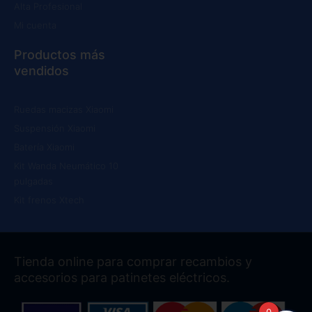
Alta Profesional
Mi cuenta
Productos más
vendidos
Ruedas macizas Xiaomi
Suspensión Xiaomi
Batería Xiaomi
Kit Wanda Neumático 10
pulgadas
Kit frenos Xtech
Tienda online para comprar recambios y
accesorios para patinetes eléctricos.