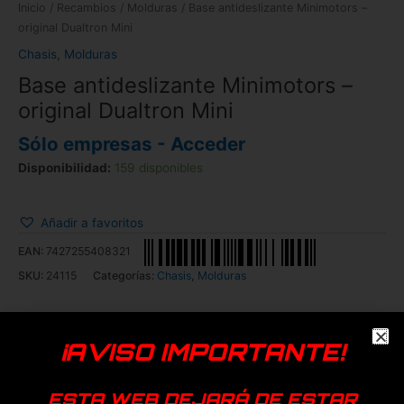
Inicio
/
Recambios
/
Molduras
/ Base antideslizante Minimotors –
original Dualtron Mini
Chasis
,
Molduras
Base antideslizante Minimotors –
original Dualtron Mini
Sólo empresas - Acceder
Disponibilidad:
159 disponibles
Añadir a favoritos
EAN:
7427255408321
SKU:
24115
Categorías:
Chasis
,
Molduras
Dualtron
¡AVISO IMPORTANTE!
Productos relacionados
ESTA WEB DEJARÁ DE ESTAR