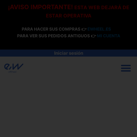
Ir
¡AVISO IMPORTANTE!
ESTA WEB DEJARÁ DE
al
ESTAR OPERATIVA
contenido
PARA HACER SUS COMPRAS 👉
EWHEEL.ES
PARA VER SUS PEDIDOS ANTIGUOS 👉
MI CUENTA
Iniciar sesión
M