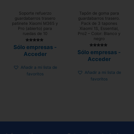
Soporte refuerzo
Tapón de goma para
guardabarros trasero
guardabarros trasero.
patinete Xiaomi M365 y
Pack de 3 tapones
Pro (abierto) para
Xiaomi 1S, Essential,
ruedas de 10
Pro2 – Color: Blanco y
negro
Valorado
Sólo empresas -
con
Valorado con
Sólo empresas -
4.75
Acceder
5.00
de 5
de 5
Acceder
Añadir a mi lista de
Añadir a mi lista de
favoritos
favoritos