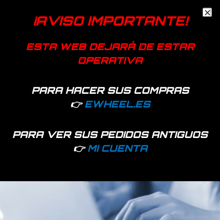
color negro para patinete Xiaomi m365.
¡AVISO IMPORTANTE!
Color
Azul, Rojo
ESTA WEB DEJARÁ DE ESTAR
OPERATIVA
Productos relacionados
PARA HACER SUS COMPRAS
👉
EWHEEL.ES
PARA VER SUS PEDIDOS ANTIGUOS
👉
MI CUENTA
490 disponibles
735 disponibles
Juego completo tapones
Juego completo tapones