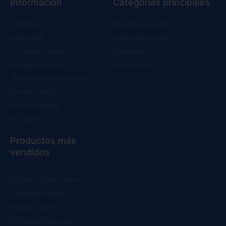
Información
Categorías principales
Garantías
Recambios Xiaomi
Aviso legal
Accesorios Xiaomi
Política de cookies
Neumáticos
Política de envíos
Otras marcas
Política de devoluciones
Servicio técnico
Alta Profesional
Mi cuenta
Productos más
vendidos
Ruedas macizas Xiaomi
Suspensión Xiaomi
Batería Xiaomi
Kit Wanda Neumático 10