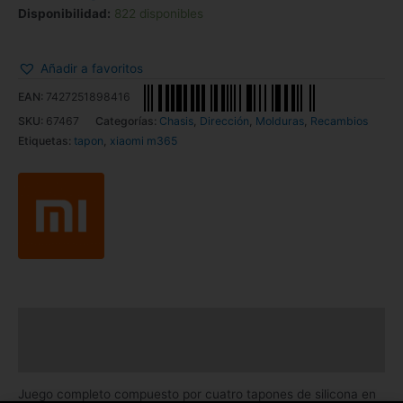
Disponibilidad:
822 disponibles
Añadir a favoritos
EAN:
7427251898416
SKU:
67467
Categorías:
Chasis
,
Dirección
,
Molduras
,
Recambios
Etiquetas:
tapon
,
xiaomi m365
Descripción
Información adicional
Juego completo compuesto por cuatro tapones de silicona en