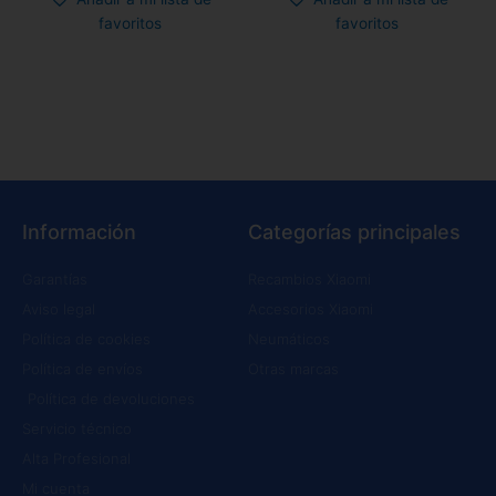
favoritos
favoritos
Información
Categorías principales
Garantías
Recambios Xiaomi
Aviso legal
Accesorios Xiaomi
Política de cookies
Neumáticos
Política de envíos
Otras marcas
Política de devoluciones
Servicio técnico
Alta Profesional
Mi cuenta