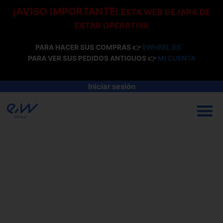
Ir
¡AVISO IMPORTANTE!
ESTA WEB DEJARÁ DE
al
ESTAR OPERATIVA
contenido
PARA HACER SUS COMPRAS 👉
EWHEEL.ES
PARA VER SUS PEDIDOS ANTIGUOS 👉
MI CUENTA
Iniciar sesión
M