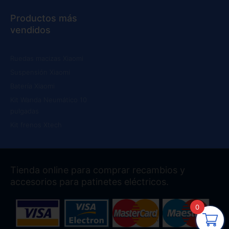
Productos más
vendidos
Ruedas macizas Xiaomi
Suspensión Xiaomi
Batería Xiaomi
Kit Wanda Neumático 10
pulgadas
Kit frenos Xtech
Tienda online para comprar recambios y
accesorios para patinetes eléctricos.
0