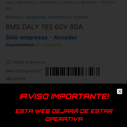
Inicio
/
Recambios
/
Electrónica y motores
/ BMS DALY 16S 60V
80A
Baterías y cargadores
,
Electrónica y motores
BMS DALY 16S 60V 80A
Sólo empresas - Acceder
Disponibilidad:
65 disponibles
Añadir a favoritos
EAN:
7427255406327
SKU:
89949
Categorías:
Baterías y cargadores
,
Electrónica y motores
¡AVISO IMPORTANTE!
Genérica
ESTA WEB DEJARÁ DE ESTAR
Productos relacionados
OPERATIVA