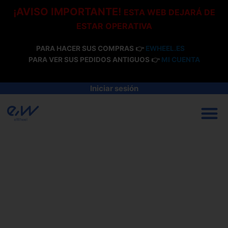
Ir
¡AVISO IMPORTANTE!
ESTA WEB DEJARÁ DE
al
ESTAR OPERATIVA
contenido
PARA HACER SUS COMPRAS 👉
EWHEEL.ES
PARA VER SUS PEDIDOS ANTIGUOS 👉
MI CUENTA
Iniciar sesión
M