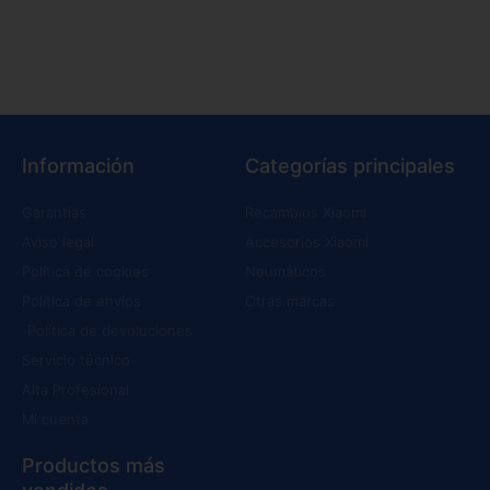
Información
Categorías principales
Garantías
Recambios Xiaomi
Aviso legal
Accesorios Xiaomi
Política de cookies
Neumáticos
Política de envíos
Otras marcas
Política de devoluciones
Servicio técnico
Alta Profesional
Mi cuenta
Productos más