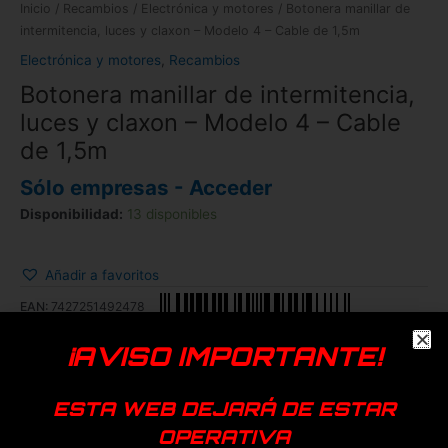
Inicio
/
Recambios
/
Electrónica y motores
/ Botonera manillar de
intermitencia, luces y claxon – Modelo 4 – Cable de 1,5m
Electrónica y motores
,
Recambios
Botonera manillar de intermitencia,
luces y claxon – Modelo 4 – Cable
de 1,5m
Sólo empresas - Acceder
Disponibilidad:
13 disponibles
Añadir a favoritos
EAN:
7427251492478
SKU:
44911
Categorías:
Electrónica y motores
,
Recambios
¡AVISO IMPORTANTE!
Genérica
ESTA WEB DEJARÁ DE ESTAR
Productos relacionados
OPERATIVA