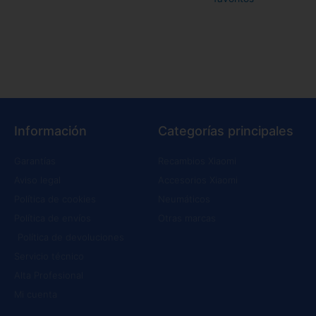
Información
Categorías principales
Garantías
Recambios Xiaomi
Aviso legal
Accesorios Xiaomi
Política de cookies
Neumáticos
Política de envíos
Otras marcas
Política de devoluciones
Servicio técnico
Alta Profesional
Mi cuenta