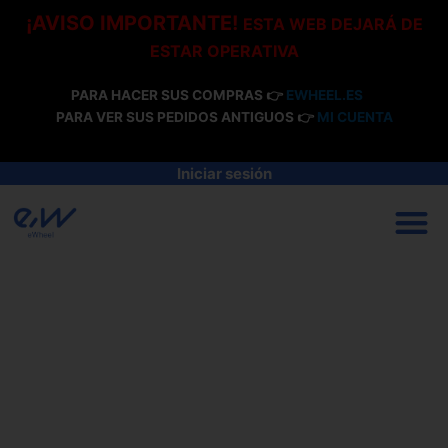
Ir
¡AVISO IMPORTANTE!
ESTA WEB DEJARÁ DE
al
ESTAR OPERATIVA
contenido
PARA HACER SUS COMPRAS 👉
EWHEEL.ES
PARA VER SUS PEDIDOS ANTIGUOS 👉
MI CUENTA
Iniciar sesión
M