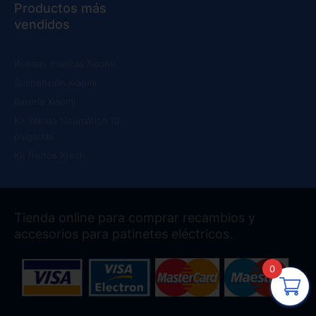
Productos más
vendidos
Ruedas macizas Xiaomi
Suspensión Xiaomi
Batería Xiaomi
Kit Wanda Neumático 10
pulgadas
Kit frenos Xtech
Tienda online para comprar recambios y
accesorios para patinetes eléctricos.
0