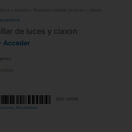
rónica y motores
/ Botonera manillar de luces y claxon
ecambios
llar de luces y claxon
- Acceder
ágenes
onibles
SKU:
69599
motores
,
Recambios