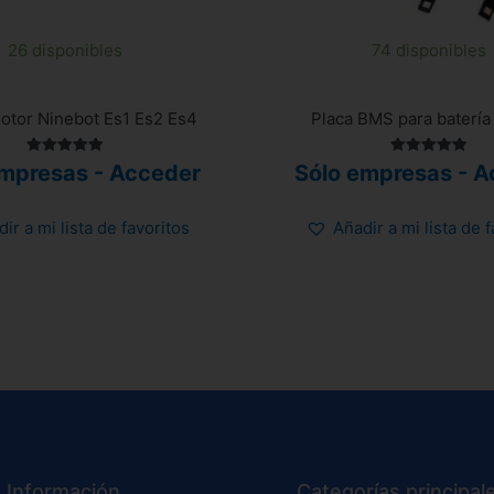
26 disponibles
74 disponibles
otor Ninebot Es1 Es2 Es4
Placa BMS para batería
Valorado
Valorado
empresas - Acceder
Sólo empresas - A
con
con
5.00
5.00
de 5
de 5
ir a mi lista de favoritos
Añadir a mi lista de 
Información
Categorías principal