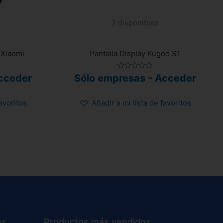
2 disponibles
 Xiaomi
Pantalla Display Kugoo S1
Valorado
cceder
Sólo empresas - Acceder
con
0
de
5
favoritos
Añadir a mi lista de favoritos
es
Productos más vendidos