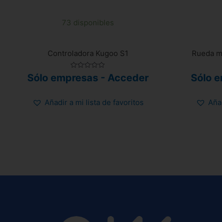
73 disponibles
Controladora Kugoo S1
Rueda m
Valorado
Sólo empresas - Acceder
Sólo 
con
0
de
5
Añadir a mi lista de favoritos
Añad