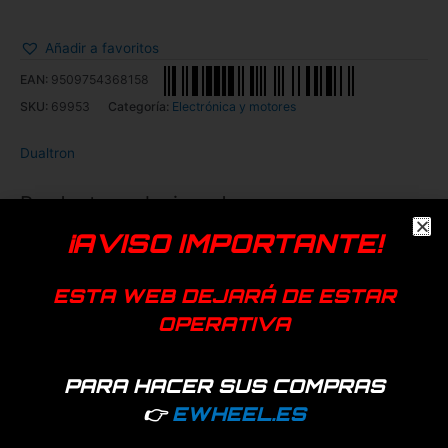
Añadir a favoritos
EAN:
9509754368158
SKU:
69953
Categoría:
Electrónica y motores
Dualtron
Productos relacionados
¡AVISO IMPORTANTE!
ESTA WEB DEJARÁ DE ESTAR
OPERATIVA
PARA HACER SUS COMPRAS
👉
EWHEEL.ES
2 disponibles
73 disponibles