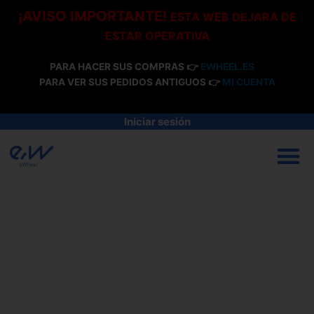
Ir
¡AVISO IMPORTANTE!
ESTA WEB DEJARÁ DE
al
ESTAR OPERATIVA
contenido
PARA HACER SUS COMPRAS 👉
EWHEEL.ES
PARA VER SUS PEDIDOS ANTIGUOS 👉
MI CUENTA
Iniciar sesión
M