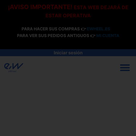
Ir
¡AVISO IMPORTANTE!
ESTA WEB DEJARÁ DE
al
ESTAR OPERATIVA
contenido
PARA HACER SUS COMPRAS 👉
EWHEEL.ES
PARA VER SUS PEDIDOS ANTIGUOS 👉
MI CUENTA
Iniciar sesión
M