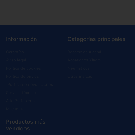
Información
Categorías principales
Garantías
Recambios Xiaomi
Aviso legal
Accesorios Xiaomi
Política de cookies
Neumáticos
Política de envíos
Otras marcas
Política de devoluciones
Servicio técnico
Alta Profesional
Mi cuenta
Productos más
vendidos