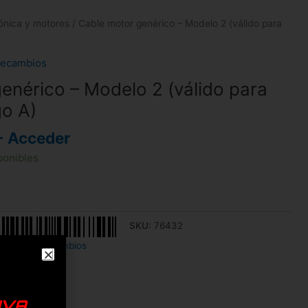
rónica y motores
/ Cable motor genérico – Modelo 2 (válido para
ecambios
enérico – Modelo 2 (válido para
o A)
- Acceder
ponibles
SKU:
76432
motores
,
Recambios
IVA