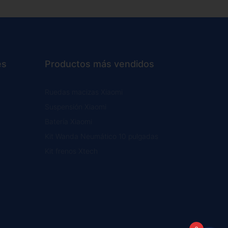
es
Productos más vendidos
Ruedas macizas Xiaomi
Suspensión Xiaomi
Batería Xiaomi
Kit Wanda Neumático 10 pulgadas
Kit frenos Xtech