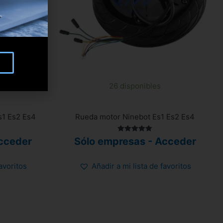
26 disponibles
s1 Es2 Es4
Rueda motor Ninebot Es1 Es2 Es4
Valorado
cceder
Sólo empresas - Acceder
con
5.00
de 5
favoritos
Añadir a mi lista de favoritos