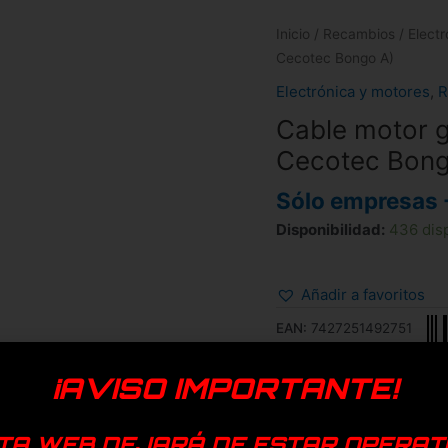
Inicio
/
Recambios
/
Elect
Cecotec Bongo A)
Electrónica y motores
,
R
Cable motor g
Cecotec Bong
Sólo empresas 
Disponibilidad:
436 dis
Añadir a favoritos
EAN:
7427251492751
Categorías:
Electrónica y 
¡AVISO IMPORTANTE!
Genérica
TA WEB DEJARÁ DE ESTAR OPERAT