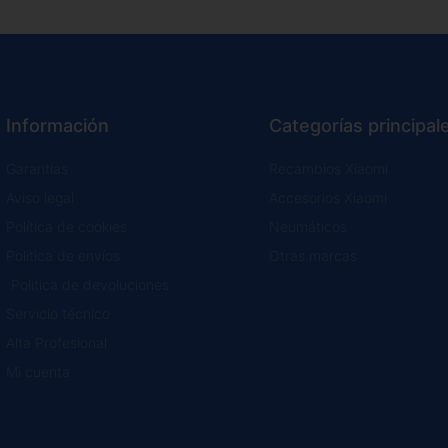
Información
Categorías principal
Garantías
Recambios Xiaomi
Aviso legal
Accesorios Xiaomi
Política de cookies
Neumáticos
Política de envíos
Otras marcas
Política de devoluciones
Servicio técnico
Alta Profesional
Mi cuenta