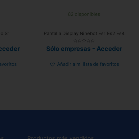
82 disponibles
oo S1
Pantalla Display Ninebot Es1 Es2 Es4
Valorado
cceder
Sólo empresas - Acceder
con
0
de
5
favoritos
Añadir a mi lista de favoritos
es
Productos más vendidos