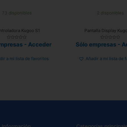
73 disponibles
2 disponibles
ntroladora Kugoo S1
Pantalla Display Kug
Valorado
Valorado
empresas - Acceder
Sólo empresas - A
con
con
0
0
de
de
5
5
ir a mi lista de favoritos
Añadir a mi lista de 
Información
Categorías principal