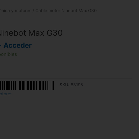
rónica y motores
/ Cable motor Ninebot Max G30
Ninebot Max G30
- Acceder
ponibles
SKU:
83195
otores