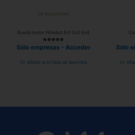
26 disponibles
Rueda motor Ninebot Es1 Es2 Es4
Co
Valorado
Sólo empresas - Acceder
Sólo 
con
5.00
de 5
Añadir a mi lista de favoritos
Añad