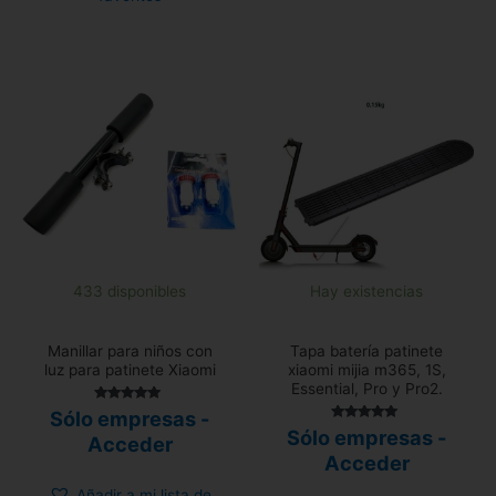
433 disponibles
Hay existencias
Manillar para niños con
Tapa batería patinete
luz para patinete Xiaomi
xiaomi mijia m365, 1S,
Essential, Pro y Pro2.
Valorado
Sólo empresas -
con
Valorado
Sólo empresas -
4.80
Acceder
con
de 5
4.80
Acceder
de 5
Añadir a mi lista de