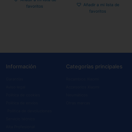
Añadir a mi lista de
favoritos
favoritos
Información
Categorías principales
Garantías
Recambios Xiaomi
Aviso legal
Accesorios Xiaomi
Política de cookies
Neumáticos
Política de envíos
Otras marcas
Política de devoluciones
Servicio técnico
Alta Profesional