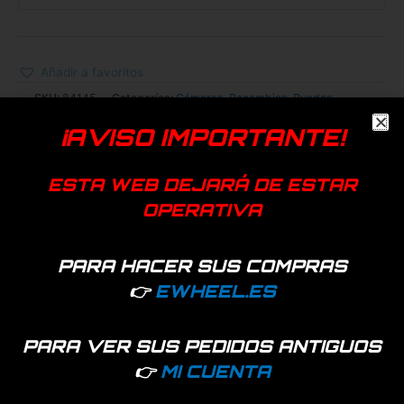
Añadir a favoritos
SKU:
84145
Categorías:
Cámaras
,
Recambios
,
Ruedas
Etiquetas:
10 pulgadas
,
10x2
,
camara
,
M365
,
XIAOMI
¡AVISO IMPORTANTE!
Dualtron
Ducati
Genérica
Kaabo
Smartgyro
TNE
Vsett
Zero
ESTA WEB DEJARÁ DE ESTAR
OPERATIVA
Información adicional
PARA HACER SUS COMPRAS
válvula
curva 0º, curva 135º, curva 90º,
👉
EWHEEL.ES
recta
PARA VER SUS PEDIDOS ANTIGUOS
👉
MI CUENTA
Productos relacionados