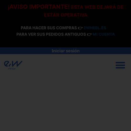
Ir
¡AVISO IMPORTANTE!
ESTA WEB DEJARÁ DE
al
ESTAR OPERATIVA
contenido
PARA HACER SUS COMPRAS 👉
EWHEEL.ES
PARA VER SUS PEDIDOS ANTIGUOS 👉
MI CUENTA
Iniciar sesión
M