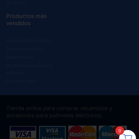
Mi cuenta
Productos más
vendidos
Ruedas macizas Xiaomi
Suspensión Xiaomi
Batería Xiaomi
Kit Wanda Neumático 10
pulgadas
Kit frenos Xtech
Tienda online para comprar recambios y
accesorios para patinetes eléctricos.
0