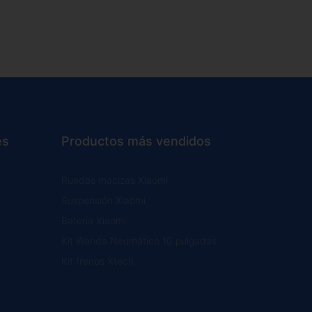
es
Productos más vendidos
Ruedas macizas Xiaomi
Suspensión Xiaomi
Batería Xiaomi
Kit Wanda Neumático 10 pulgadas
Kit frenos Xtech