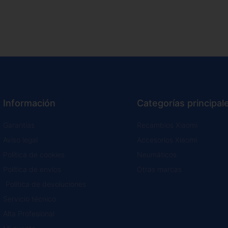
Información
Categorías principal
Garantías
Recambios Xiaomi
Aviso legal
Accesorios Xiaomi
Política de cookies
Neumáticos
Política de envíos
Otras marcas
Política de devoluciones
Servicio técnico
Alta Profesional