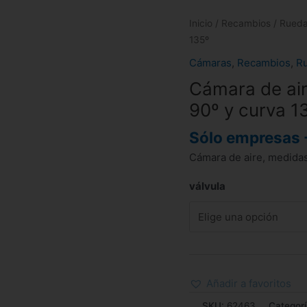
Inicio
/
Recambios
/
Rued
135º
Cámaras
,
Recambios
,
R
Cámara de air
90º y curva 1
Sólo empresas 
Cámara de aire, medidas 
válvula
Añadir a favoritos
SKU:
62463
Categor