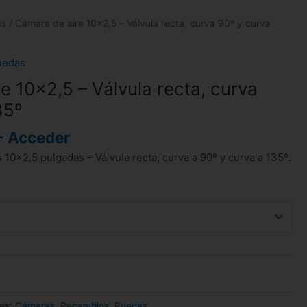
as
/ Cámara de aire 10×2,5 – Válvula recta, curva 90º y curva
uedas
e 10×2,5 – Válvula recta, curva
35º
- Acceder
10×2,5 pulgadas – Válvula recta, curva a 90º y curva a 135º.
ías:
Cámaras
,
Recambios
,
Ruedas