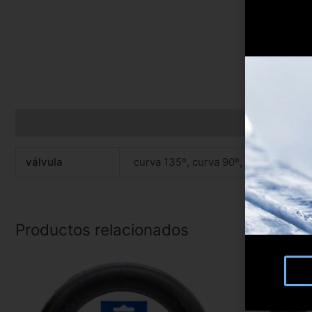
Información adicional
válvula
curva 135º, curva 90º, recta
Productos relacionados