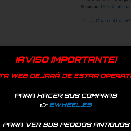
Etiquetas:
10x2
,
5
,
aire
,
ca
Dualtron
Ducati
G
¡AVISO IMPORTANTE!
TA WEB DEJARÁ DE ESTAR OPERAT
PARA HACER SUS COMPRAS
👉
EWHEEL.ES
PARA VER SUS PEDIDOS ANTIGUOS