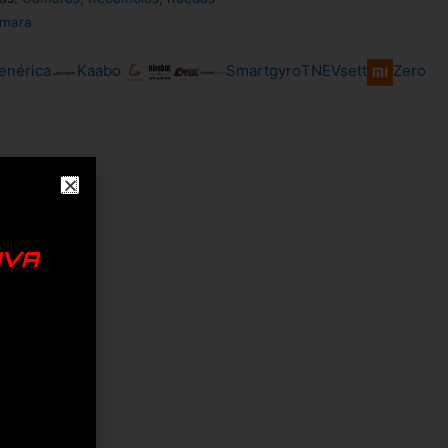
mara
enérica
Kaabo
Smartgyro
TNE
Vsett
Zero
IVA