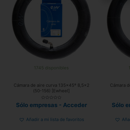
1745 disponibles
Cámara de aire curva 135×45º 8,5×2
Cámara de
(50-156) [Ewheel]
Valorado
Sólo empresas - Acceder
Sólo 
con
0
de
5
Añadir a mi lista de favoritos
Añad