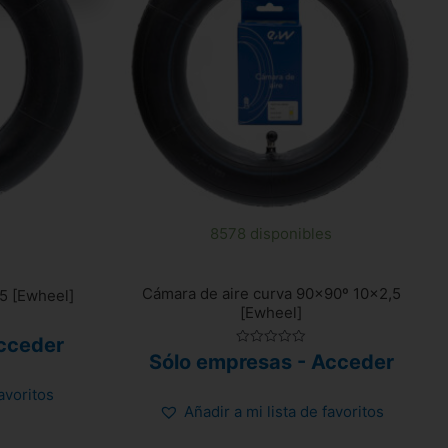
s
8578 disponibles
Cámara de aire curva 90×90º 10×2,5
5 [Ewheel]
[Ewheel]
cceder
Valorado
Sólo empresas - Acceder
con
0
de
favoritos
5
Añadir a mi lista de favoritos