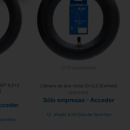
2715 disponibles
90º 8,5×2
Cámara de aire recta 10×2,5 [Ewheel]
]
Valorado
Sólo empresas - Acceder
con
cceder
0
de
5
Añadir a mi lista de favoritos
favoritos