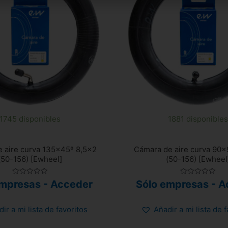
1745 disponibles
1881 disponibles
 aire curva 135×45º 8,5×2
Cámara de aire curva 90×
(50-156) [Ewheel]
(50-156) [Ewheel
Valorado
Valorado
empresas - Acceder
Sólo empresas - A
con
con
0
0
de
de
5
5
ir a mi lista de favoritos
Añadir a mi lista de 