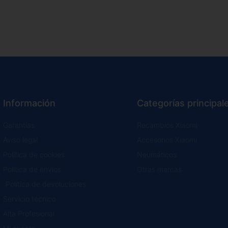
Información
Categorías principal
Garantías
Recambios Xiaomi
Aviso legal
Accesorios Xiaomi
Política de cookies
Neumáticos
Política de envíos
Otras marcas
Política de devoluciones
Servicio técnico
Alta Profesional