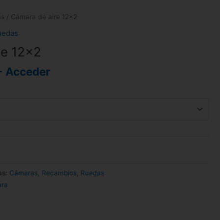
as
/ Cámara de aire 12×2
uedas
re 12×2
- Acceder
as:
Cámaras
,
Recambios
,
Ruedas
ra