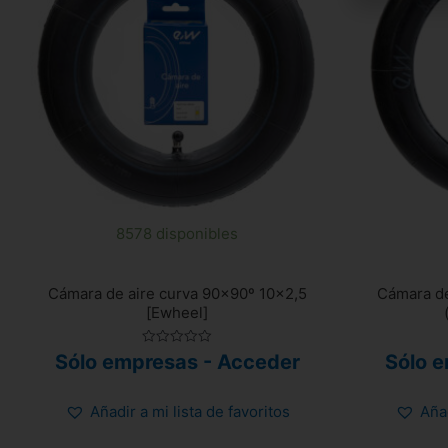
8578 disponibles
Cámara de aire curva 90×90º 10×2,5
Cámara de
[Ewheel]
Valorado
Sólo empresas - Acceder
Sólo 
con
0
de
5
Añadir a mi lista de favoritos
Añad