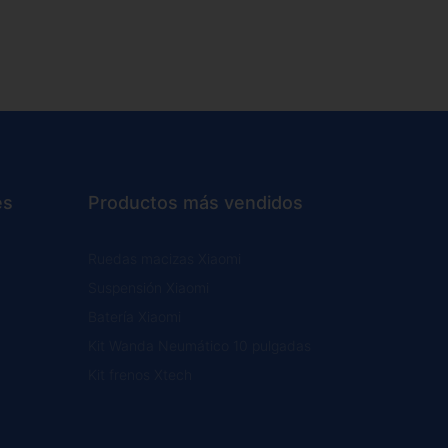
es
Productos más vendidos
Ruedas macizas Xiaomi
Suspensión Xiaomi
Batería Xiaomi
Kit Wanda Neumático 10 pulgadas
Kit frenos Xtech