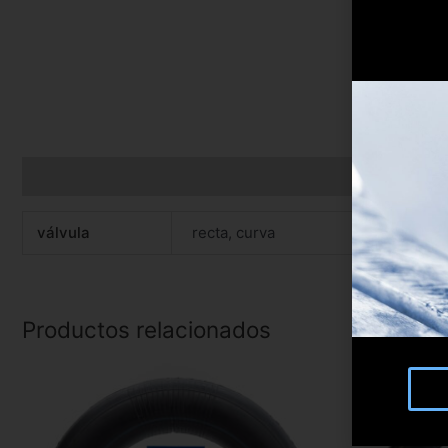
Información adicional
válvula
recta, curva
Productos relacionados