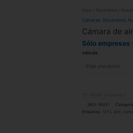
Inicio
/
Recambios
/
Rued
Cámaras
,
Recambios
,
R
Cámara de ai
Sólo empresas 
válvula
Añadir a favoritos
SKU:
86831
Categorí
Etiquetas:
12x2
,
aire
,
cama