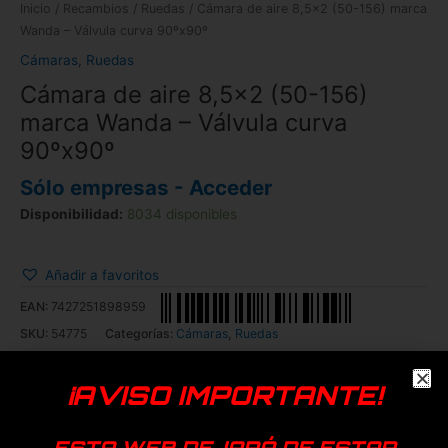
Inicio
/
Recambios
/
Ruedas
/ Cámara de aire 8,5×2 (50-156) marca
Wanda – Válvula curva 90ºx90º
Cámaras
,
Ruedas
Cámara de aire 8,5×2 (50-156)
marca Wanda – Válvula curva
90ºx90º
Sólo empresas - Acceder
Disponibilidad:
8034 disponibles
Añadir a favoritos
EAN:
7427251898959
SKU:
54775
Categorías:
Cámaras
,
Ruedas
Dualtron
Ducati
Genérica
Smartgyro
TNE
Vsett
Zero
¡AVISO IMPORTANTE!
Productos relacionados