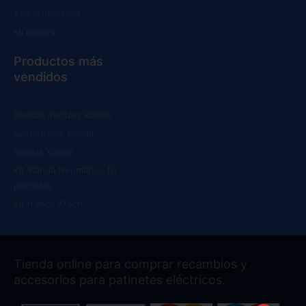
Alta Profesional
Mi cuenta
Productos más
vendidos
Ruedas macizas Xiaomi
Suspensión Xiaomi
Batería Xiaomi
Kit Wanda Neumático 10
pulgadas
Kit frenos Xtech
Tienda online para comprar recambios y
accesorios para patinetes eléctricos.