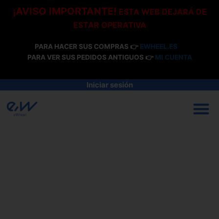
Ir
¡AVISO IMPORTANTE!
ESTA WEB DEJARÁ DE
al
ESTAR OPERATIVA
contenido
PARA HACER SUS COMPRAS 👉
EWHEEL.ES
PARA VER SUS PEDIDOS ANTIGUOS 👉
MI CUENTA
Iniciar sesión
M