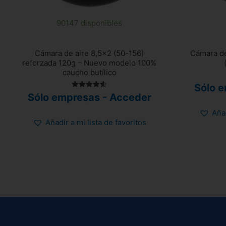
90147 disponibles
Cámara de aire 8,5×2 (50-156)
Cámara de
reforzada 120g – Nuevo modelo 100%
caucho butílico
Sólo 
Valorado
Sólo empresas - Acceder
con
4.58
Añad
de 5
Añadir a mi lista de favoritos