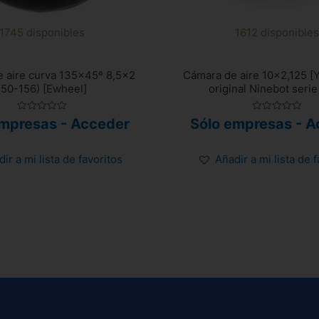
1745 disponibles
1612 disponibles
 aire curva 135×45º 8,5×2
Cámara de aire 10×2,125 [Y
(50-156) [Ewheel]
original Ninebot serie
Valorado
Valorado
empresas - Acceder
Sólo empresas - A
con
con
0
0
de
de
5
5
ir a mi lista de favoritos
Añadir a mi lista de 