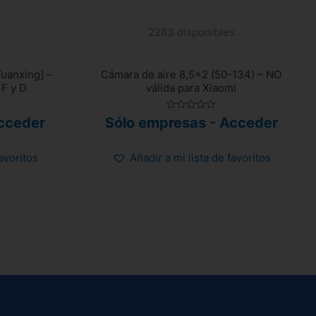
2283 disponibles
uanxing] –
Cámara de aire 8,5×2 (50-134) – NO
 F y D
válida para Xiaomi
Valorado
cceder
Sólo empresas - Acceder
con
0
de
5
favoritos
Añadir a mi lista de favoritos