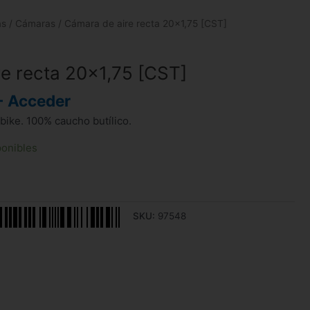
as
/
Cámaras
/ Cámara de aire recta 20×1,75 [CST]
e recta 20×1,75 [CST]
- Acceder
bike. 100% caucho butílico.
ponibles
SKU:
97548