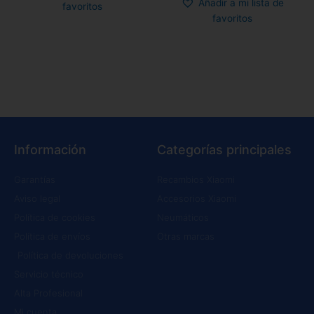
Añadir a mi lista de
favoritos
favoritos
Información
Categorías principales
Garantías
Recambios Xiaomi
Aviso legal
Accesorios Xiaomi
Política de cookies
Neumáticos
Política de envíos
Otras marcas
Política de devoluciones
Servicio técnico
Alta Profesional
Mi cuenta