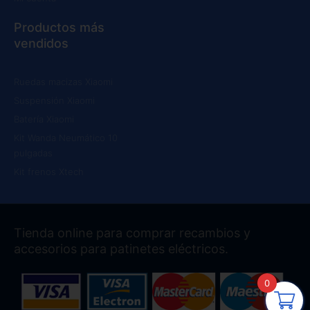
Productos más
vendidos
Ruedas macizas Xiaomi
Suspensión Xiaomi
Batería Xiaomi
Kit Wanda Neumático 10
pulgadas
Kit frenos Xtech
Tienda online para comprar recambios y
accesorios para patinetes eléctricos.
0