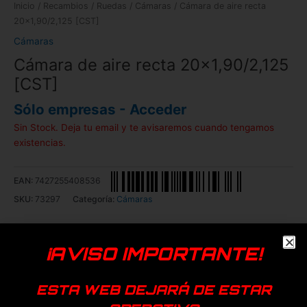
Inicio
/
Recambios
/
Ruedas
/
Cámaras
/ Cámara de aire recta
20×1,90/2,125 [CST]
Cámaras
Cámara de aire recta 20×1,90/2,125
[CST]
Sólo empresas - Acceder
Sin Stock. Deja tu email y te avisaremos cuando tengamos
existencias.
EAN:
7427255408536
SKU:
73297
Categoría:
Cámaras
Añadir a favoritos
¡AVISO IMPORTANTE!
Genérica
ESTA WEB DEJARÁ DE ESTAR
Productos relacionados