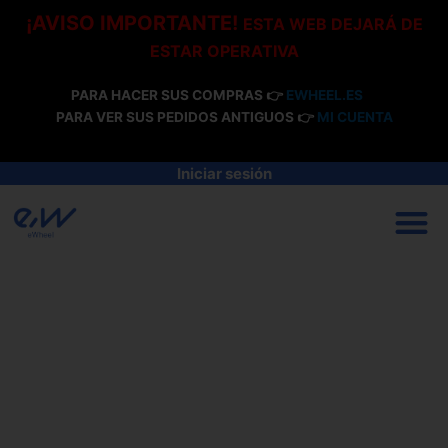
Ir
¡AVISO IMPORTANTE!
ESTA WEB DEJARÁ DE
al
ESTAR OPERATIVA
contenido
PARA HACER SUS COMPRAS 👉
EWHEEL.ES
PARA VER SUS PEDIDOS ANTIGUOS 👉
MI CUENTA
Iniciar sesión
M