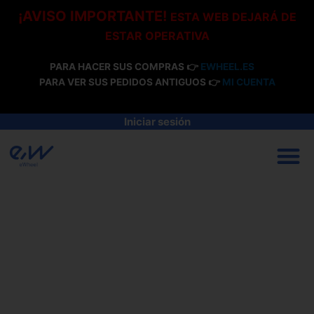
Ir
¡AVISO IMPORTANTE!
ESTA WEB DEJARÁ DE
al
ESTAR OPERATIVA
contenido
PARA HACER SUS COMPRAS 👉
EWHEEL.ES
PARA VER SUS PEDIDOS ANTIGUOS 👉
MI CUENTA
Iniciar sesión
M