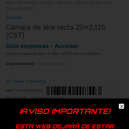
Inicio
/
Recambios
/
Ruedas
/
Cámaras
/ Cámara de aire recta
20×2,125 [CST]
Cámaras
Cámara de aire recta 20×2,125
[CST]
Sólo empresas - Acceder
Cámara especial para E-bike. 100% caucho butílico.
Disponibilidad:
348 disponibles
Añadir a favoritos
EAN:
7427255408543
SKU:
89938
Categoría:
Cámaras
¡AVISO IMPORTANTE!
Genérica
Productos relacionados
ESTA WEB DEJARÁ DE ESTAR