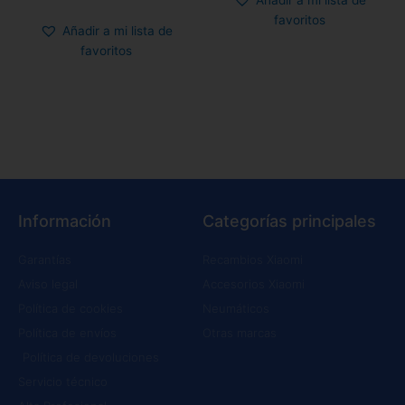
Añadir a mi lista de
favoritos
Añadir a mi lista de
favoritos
Información
Categorías principales
Garantías
Recambios Xiaomi
Aviso legal
Accesorios Xiaomi
Política de cookies
Neumáticos
Política de envíos
Otras marcas
Política de devoluciones
Servicio técnico