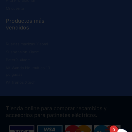
Alta Profesional
Mi cuenta
Productos más
vendidos
Ruedas macizas Xiaomi
Suspensión Xiaomi
Batería Xiaomi
Kit Wanda Neumático 10
pulgadas
Kit frenos Xtech
Tienda online para comprar recambios y
accesorios para patinetes eléctricos.
0