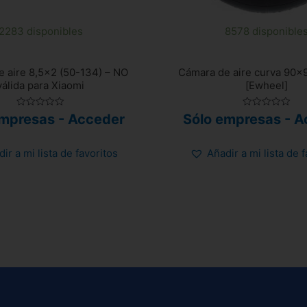
2283 disponibles
8578 disponible
 aire 8,5×2 (50-134) – NO
Cámara de aire curva 90×
válida para Xiaomi
[Ewheel]
Valorado
Valorado
empresas - Acceder
Sólo empresas - A
con
con
0
0
de
de
5
5
ir a mi lista de favoritos
Añadir a mi lista de 