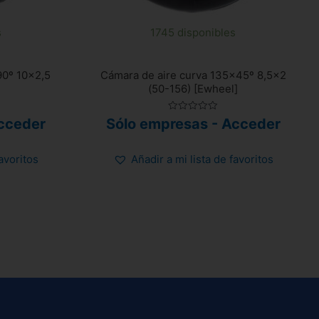
s
1745 disponibles
90º 10×2,5
Cámara de aire curva 135×45º 8,5×2
(50-156) [Ewheel]
Valorado
cceder
Sólo empresas - Acceder
con
0
de
5
favoritos
Añadir a mi lista de favoritos