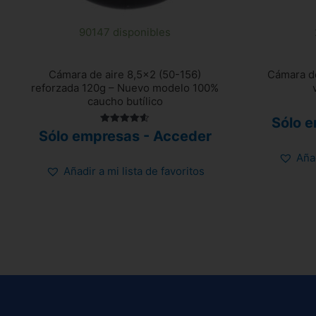
90147 disponibles
Cámara de aire 8,5×2 (50-156)
Cámara de
reforzada 120g – Nuevo modelo 100%
caucho butílico
Sólo 
Valorado
Sólo empresas - Acceder
con
4.58
Añad
de 5
Añadir a mi lista de favoritos