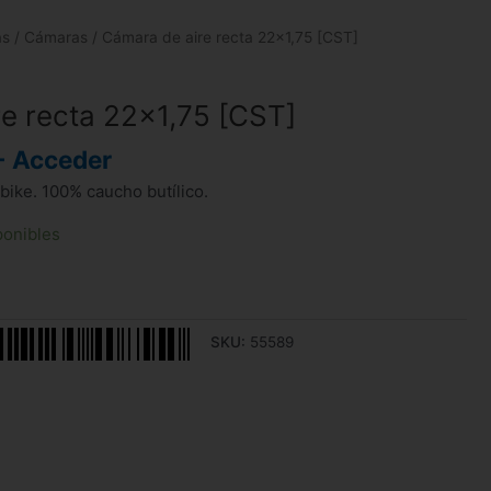
as
/
Cámaras
/ Cámara de aire recta 22×1,75 [CST]
e recta 22×1,75 [CST]
- Acceder
bike. 100% caucho butílico.
ponibles
SKU:
55589