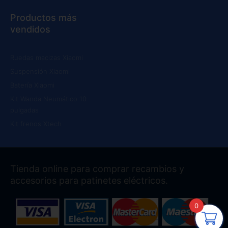
Productos más
vendidos
Ruedas macizas Xiaomi
Suspensión Xiaomi
Batería Xiaomi
Kit Wanda Neumático 10
pulgadas
Kit frenos Xtech
Tienda online para comprar recambios y
accesorios para patinetes eléctricos.
0