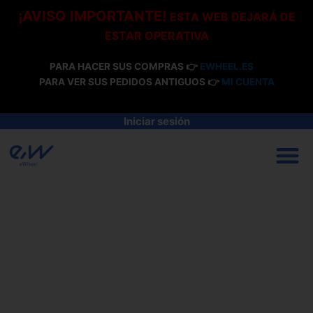
Ir
¡AVISO IMPORTANTE!
ESTA WEB DEJARÁ DE
al
ESTAR OPERATIVA
contenido
PARA HACER SUS COMPRAS 👉
EWHEEL.ES
PARA VER SUS PEDIDOS ANTIGUOS 👉
MI CUENTA
Iniciar sesión
M