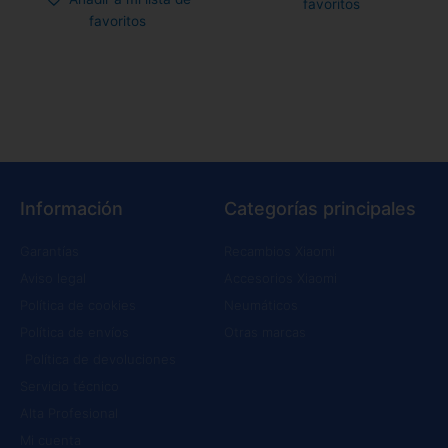
favoritos
favoritos
Información
Categorías principales
Garantías
Recambios Xiaomi
Aviso legal
Accesorios Xiaomi
Política de cookies
Neumáticos
Política de envíos
Otras marcas
Política de devoluciones
Servicio técnico
Alta Profesional
Mi cuenta