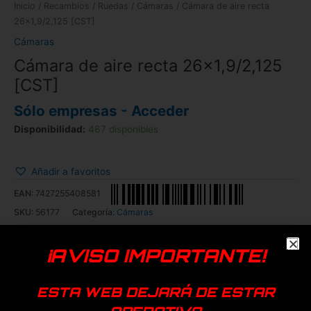
Inicio
/
Recambios
/
Ruedas
/
Cámaras
/ Cámara de aire recta
26×1,9/2,125 [CST]
Cámaras
Cámara de aire recta 26×1,9/2,125
[CST]
Sólo empresas - Acceder
Disponibilidad:
467 disponibles
Añadir a favoritos
EAN:
7427255408581
SKU:
56177
Categoría:
Cámaras
Genérica
¡AVISO IMPORTANTE!
Productos relacionados
ESTA WEB DEJARÁ DE ESTAR