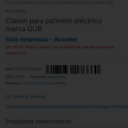
Inicio
/
Accesorios
/ Claxon para patinete eléctrico marca GUB
Accesorios
Claxon para patinete eléctrico
marca GUB
Sólo empresas - Acceder
Sin Stock. Deja tu email y te avisaremos cuando tengamos
existencias.
EAN:
7427136176660
SKU:
75525
Categoría:
Accesorios
Etiquetas:
claxon
,
electrico
,
patinete
Añadir a favoritos
Dualtron
Ducati
Genérica
Kaabo
Mantis
Motus
NIU
Smartgyro
TNE
Vset
Productos relacionados