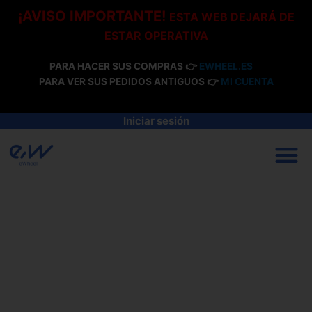
Ir
¡AVISO IMPORTANTE!
ESTA WEB DEJARÁ DE
al
ESTAR OPERATIVA
contenido
PARA HACER SUS COMPRAS 👉
EWHEEL.ES
PARA VER SUS PEDIDOS ANTIGUOS 👉
MI CUENTA
Iniciar sesión
M