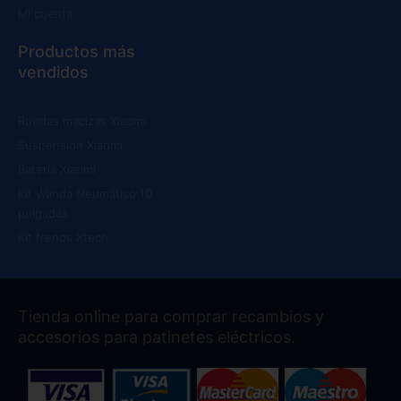
Mi cuenta
Productos más
vendidos
Ruedas macizas Xiaomi
Suspensión Xiaomi
Batería Xiaomi
Kit Wanda Neumático 10
pulgadas
Kit frenos Xtech
Tienda online para comprar recambios y
accesorios para patinetes eléctricos.