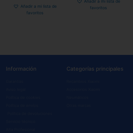
Añadir a mi lista de
Añadir a mi lista de
favoritos
favoritos
Información
Categorías principales
Garantías
Recambios Xiaomi
Aviso legal
Accesorios Xiaomi
Política de cookies
Neumáticos
Política de envíos
Otras marcas
Política de devoluciones
Servicio técnico
Alta Profesional