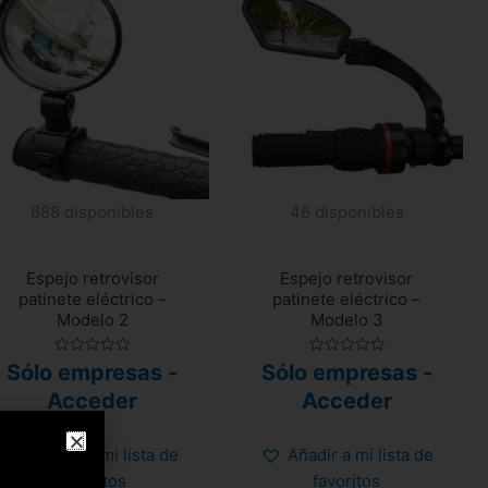
688 disponibles
46 disponibles
Espejo retrovisor
Espejo retrovisor
patinete eléctrico –
patinete eléctrico –
Modelo 2
Modelo 3
Valorado
Valorado
Sólo empresas -
Sólo empresas -
con
con
0
0
Acceder
Acceder
de
de
5
5
Añadir a mi lista de
Añadir a mi lista de
favoritos
favoritos