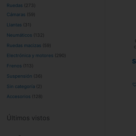
s
Ruedas
273
Cámaras
59
Llantas
31
Neumáticos
132
Ruedas macizas
59
Electrónica y motores
290
S
Frenos
113
Suspensión
36
Sin categoría
2
Accesorios
128
Últimos vistos