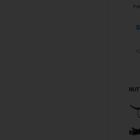
Pan
S