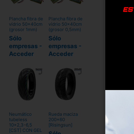
ES
Plancha fibra de
Plancha fibra de
vídrio 50x40cm
vídrio 50x40cm
(grosor 1mm)
(grosor 0,5mm)
Sólo
Sólo
empresas -
empresas -
Acceder
Acceder
To
Neumático
Rueda maciza
tubeless
200x60
S
10x2,3-6,5
[Risingsun]
[CST] CON GEL
Sólo