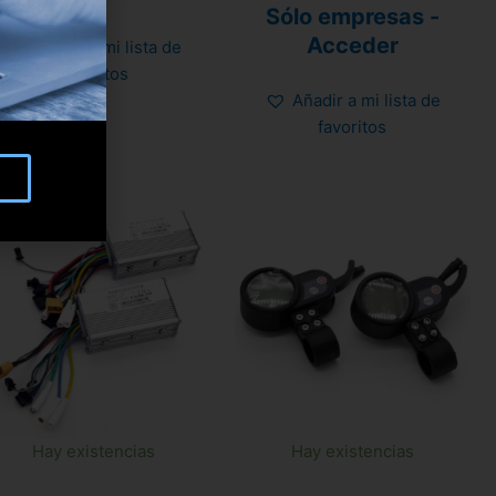
5
Valorado
Sólo empresas -
con
0
Acceder
Añadir a mi lista de
de
5
favoritos
Añadir a mi lista de
favoritos
Hay existencias
Hay existencias