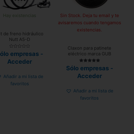
Hay existencias
Sin Stock. Deja tu email y te
avisaremos cuando tengamos
existencias.
it de freno hidráulico
Nutt A5-D
Claxon para patinete
Valorado
ólo empresas -
eléctrico marca GUB
con
0
Acceder
de
5
Valorado
Sólo empresas -
con
5.00
Acceder
Añadir a mi lista de
de 5
favoritos
Añadir a mi lista de
favoritos