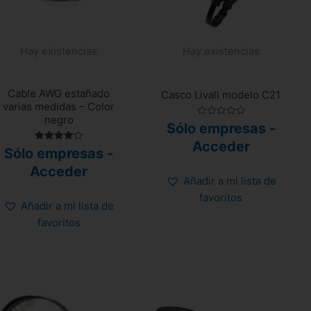
Hay existencias
Hay existencias
Cable AWG estañado
Casco Livall modelo C21
varias medidas – Color
negro
Valorado
Sólo empresas -
con
0
Acceder
Valorado
de
Sólo empresas -
con
5
4.00
Acceder
de 5
Añadir a mi lista de
favoritos
Añadir a mi lista de
favoritos