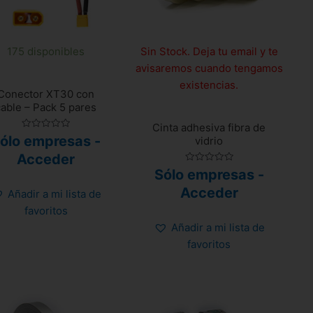
175 disponibles
Sin Stock. Deja tu email y te
avisaremos cuando tengamos
existencias.
Conector XT30 con
cable – Pack 5 pares
Cinta adhesiva fibra de
Valorado
ólo empresas -
vidrio
con
0
Acceder
de
5
Valorado
Sólo empresas -
con
0
Acceder
Añadir a mi lista de
de
5
favoritos
Añadir a mi lista de
favoritos