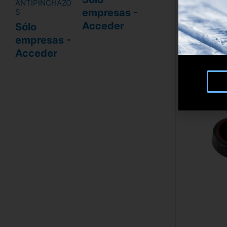
ANTIPINCHAZO
empresas -
S
Acceder
Sólo
empresas -
Acceder