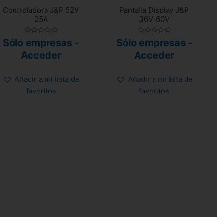
Controladora J&P 52V
Pantalla Display J&P
25A
36V-60V
Valorado
Valorado
Sólo empresas -
Sólo empresas -
con
con
0
0
Acceder
Acceder
de
de
5
5
Añadir a mi lista de
Añadir a mi lista de
favoritos
favoritos