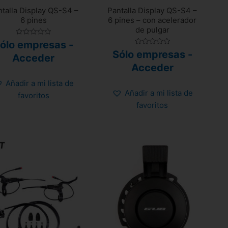
talla Display QS-S4 –
Pantalla Display QS-S4 –
6 pines
6 pines – con acelerador
de pulgar
Valorado
ólo empresas -
con
Valorado
Sólo empresas -
0
Acceder
con
de
0
Acceder
5
de
5
Añadir a mi lista de
Añadir a mi lista de
favoritos
favoritos