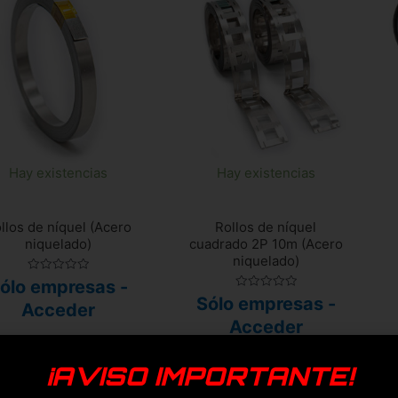
Hay existencias
Hay existencias
llos de níquel (Acero
Rollos de níquel
niquelado)
cuadrado 2P 10m (Acero
niquelado)
Valorado
ólo empresas -
con
Valorado
Sólo empresas -
0
Acceder
con
de
0
Acceder
5
de
5
Añadir a mi lista de
¡AVISO IMPORTANTE!
Añadir a mi lista de
favoritos
favoritos