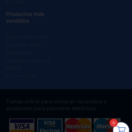
Mi cuenta
Productos más
vendidos
Ruedas macizas Xiaomi
Suspensión Xiaomi
Batería Xiaomi
Kit Wanda Neumático 10
pulgadas
Kit frenos Xtech
Tienda online para comprar recambios y
accesorios para patinetes eléctricos.
0