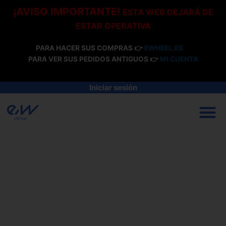
Ir
¡AVISO IMPORTANTE!
ESTA WEB DEJARÁ DE
al
ESTAR OPERATIVA
contenido
PARA HACER SUS COMPRAS 👉
EWHEEL.ES
PARA VER SUS PEDIDOS ANTIGUOS 👉
MI CUENTA
Iniciar sesión
M