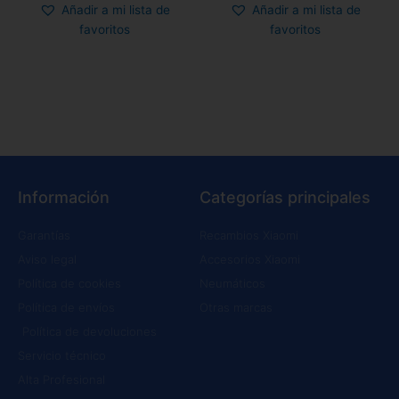
Añadir a mi lista de
Añadir a mi lista de
favoritos
favoritos
Información
Categorías principales
Garantías
Recambios Xiaomi
Aviso legal
Accesorios Xiaomi
Política de cookies
Neumáticos
Política de envíos
Otras marcas
Política de devoluciones
Servicio técnico
Alta Profesional