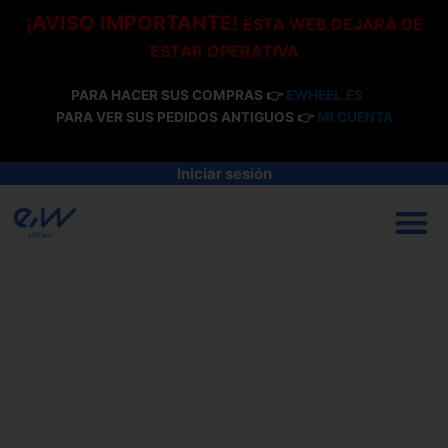
Ir
¡AVISO IMPORTANTE!
ESTA WEB DEJARÁ DE
al
ESTAR OPERATIVA
contenido
PARA HACER SUS COMPRAS 👉
EWHEEL.ES
PARA VER SUS PEDIDOS ANTIGUOS 👉
MI CUENTA
Iniciar sesión
M