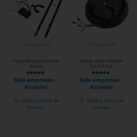
74 disponibles
26 disponibles
Placa BMS para batería
Rueda motor Ninebot
Xiaomi
Es1 Es2 Es4
Valorado con
Valorado con
Sólo empresas -
Sólo empresas -
5.00
5.00
de 5
de 5
Acceder
Acceder
Añadir a mi lista de
Añadir a mi lista de
favoritos
favoritos