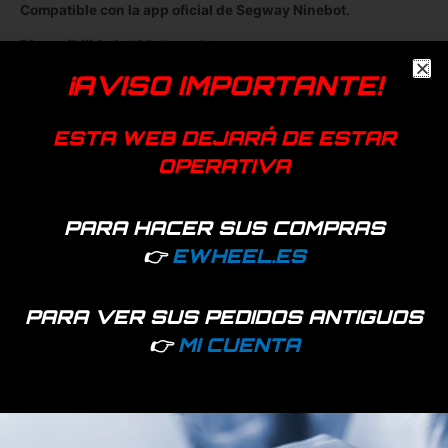
Compatible con la app oficial de Segway Ninebot.
Disponibilidad:
492 disponibles
¡AVISO IMPORTANTE!
Añadir a favoritos
ESTA WEB DEJARÁ DE ESTAR
EAN:
7427255407980
OPERATIVA
SKU:
53584
Categoría:
Electrónica y motores
PARA HACER SUS COMPRAS
👉
EWHEEL.ES
PARA VER SUS PEDIDOS ANTIGUOS
Productos relacionados
👉
MI CUENTA