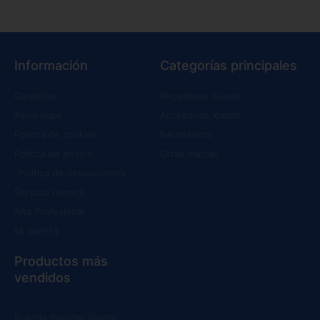
Información
Categorías principales
Garantías
Recambios Xiaomi
Aviso legal
Accesorios Xiaomi
Política de cookies
Neumáticos
Política de envíos
Otras marcas
Política de devoluciones
Servicio técnico
Alta Profesional
Mi cuenta
Productos más
vendidos
Ruedas macizas Xiaomi