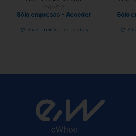
Valorado
Sólo empresas - Acceder
Sólo 
con
0
de
5
Añadir a mi lista de favoritos
Añad