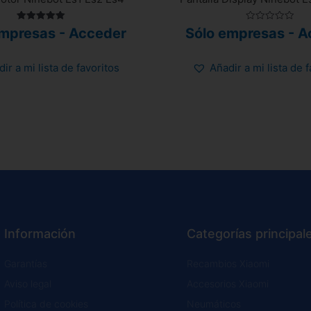
Valorado
Valorado
empresas - Acceder
Sólo empresas - A
con
con
5.00
0
de 5
de
5
ir a mi lista de favoritos
Añadir a mi lista de 
Información
Categorías principal
Garantías
Recambios Xiaomi
Aviso legal
Accesorios Xiaomi
Política de cookies
Neumáticos