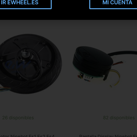
IR EWHEEL.ES
MI CUENTA
26 disponibles
82 disponibles
otor Ninebot Es1 Es2 Es4
Pantalla Display Ninebot E