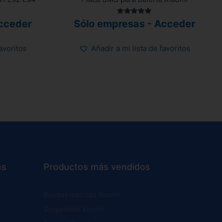
Valorado
cceder
Sólo empresas - Acceder
con
5.00
de 5
favoritos
Añadir a mi lista de favoritos
es
Productos más vendidos
Ruedas macizas Xiaomi
Suspensión Xiaomi