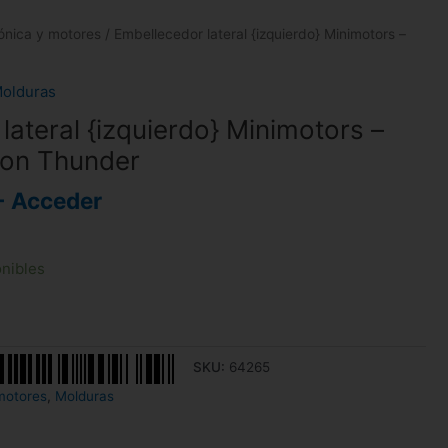
rónica y motores
/ Embellecedor lateral {izquierdo} Minimotors –
olduras
lateral {izquierdo} Minimotors –
tron Thunder
- Acceder
onibles
SKU:
64265
motores
,
Molduras