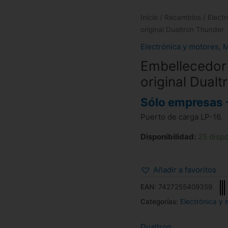
Inicio
/
Recambios
/
Elect
original Dualtron Thunder
Electrónica y motores
,
M
Embellecedor 
original Dual
Sólo empresas 
Puerto de carga LP-16.
Disponibilidad:
25 disp
Añadir a favoritos
EAN:
7427255409359
Categorías:
Electrónica y 
Dualtron