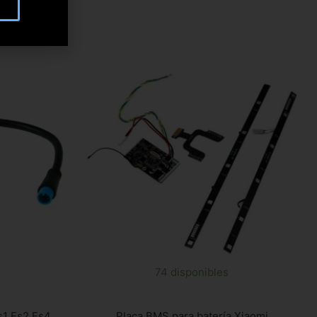
74 disponibles
s1 Es2 Es4
Placa BMS para batería Xiaomi