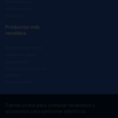
Servicio técnico
Alta Profesional
Mi cuenta
Productos más
vendidos
Ruedas macizas Xiaomi
Suspensión Xiaomi
Batería Xiaomi
Kit Wanda Neumático 10
pulgadas
Kit frenos Xtech
Tienda online para comprar recambios y
accesorios para patinetes eléctricos.