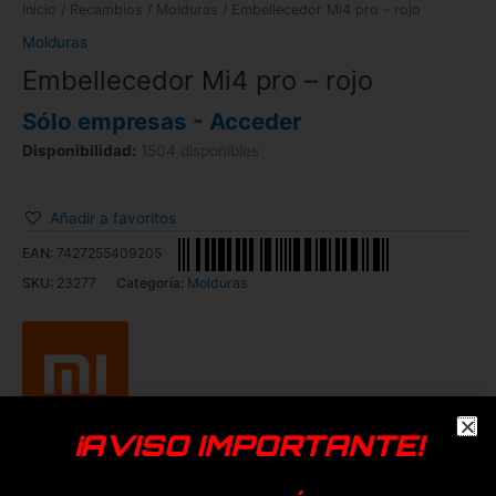
Inicio
/
Recambios
/
Molduras
/ Embellecedor Mi4 pro – rojo
Molduras
Embellecedor Mi4 pro – rojo
Sólo empresas - Acceder
Disponibilidad:
1504 disponibles
Añadir a favoritos
EAN:
7427255409205
SKU:
23277
Categoría:
Molduras
¡AVISO IMPORTANTE!
Productos relacionados