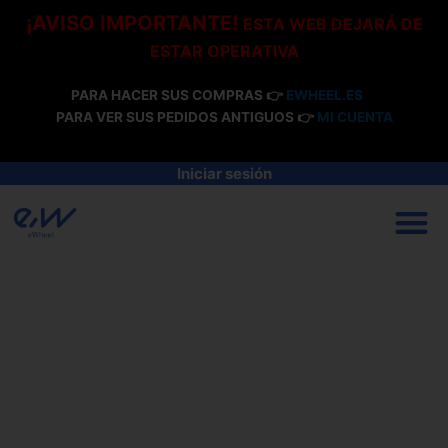
Ir
¡AVISO IMPORTANTE!
ESTA WEB DEJARÁ DE
al
ESTAR OPERATIVA
contenido
PARA HACER SUS COMPRAS 👉
EWHEEL.ES
PARA VER SUS PEDIDOS ANTIGUOS 👉
MI CUENTA
Iniciar sesión
M