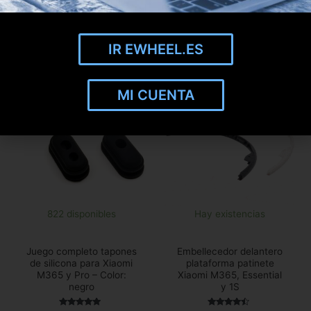
Añadir a mi lista de
favoritos
IR EWHEEL.ES
MI CUENTA
822 disponibles
Hay existencias
Juego completo tapones
Embellecedor delantero
de silicona para Xiaomi
plataforma patinete
M365 y Pro – Color:
Xiaomi M365, Essential
negro
y 1S