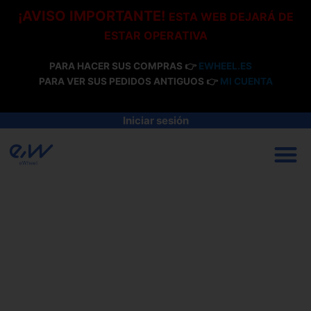
Ir
¡AVISO IMPORTANTE!
ESTA WEB DEJARÁ DE
al
ESTAR OPERATIVA
contenido
PARA HACER SUS COMPRAS 👉
EWHEEL.ES
PARA VER SUS PEDIDOS ANTIGUOS 👉
MI CUENTA
Iniciar sesión
M