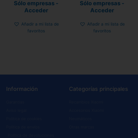
Valorado
Valorado
Sólo empresas -
Sólo empresas -
con
con
4.70
4.25
Acceder
Acceder
de 5
de 5
Añadir a mi lista de
Añadir a mi lista de
favoritos
favoritos
Información
Categorías principales
Garantías
Recambios Xiaomi
Aviso legal
Accesorios Xiaomi
Política de cookies
Neumáticos
Política de envíos
Otras marcas
Política de devoluciones