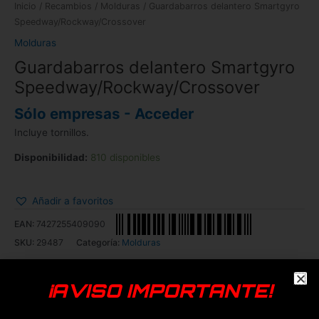
Inicio
/
Recambios
/
Molduras
/ Guardabarros delantero Smartgyro
Speedway/Rockway/Crossover
Molduras
Guardabarros delantero Smartgyro
Speedway/Rockway/Crossover
Sólo empresas - Acceder
Incluye tornillos.
Disponibilidad:
810 disponibles
Añadir a favoritos
EAN:
7427255409090
SKU:
29487
Categoría:
Molduras
Genérica
Smartgyro
¡AVISO IMPORTANTE!
Productos relacionados