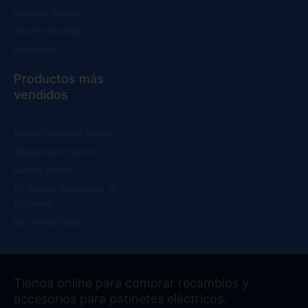
Servicio técnico
Alta Profesional
Mi cuenta
Productos más
vendidos
Ruedas macizas Xiaomi
Suspensión Xiaomi
Batería Xiaomi
Kit Wanda Neumático 10
pulgadas
Kit frenos Xtech
Tienda online para comprar recambios y
accesorios para patinetes eléctricos.