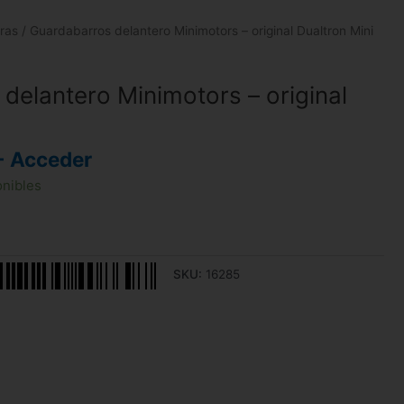
ras
/ Guardabarros delantero Minimotors – original Dualtron Mini
delantero Minimotors – original
- Acceder
onibles
SKU:
16285