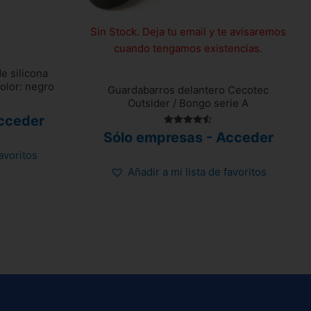
Sin Stock. Deja tu email y te avisaremos
cuando tengamos existencias.
e silicona
olor: negro
Guardabarros delantero Cecotec
Outsider / Bongo serie A
cceder
Valorado
Sólo empresas - Acceder
con
4.50
favoritos
de 5
Añadir a mi lista de favoritos