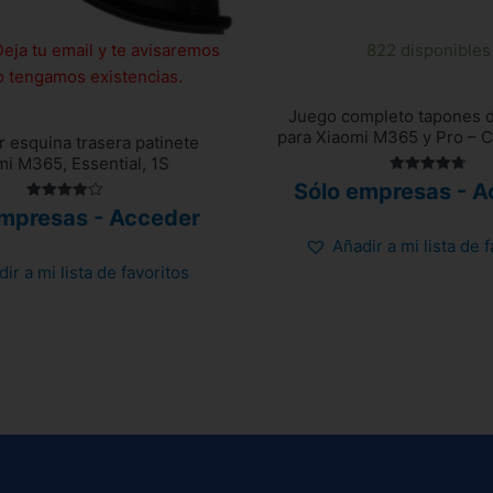
Deja tu email y te avisaremos
822 disponibles
 tengamos existencias.
Juego completo tapones d
para Xiaomi M365 y Pro – C
r esquina trasera patinete
mi M365, Essential, 1S
Valorado
Sólo empresas - A
con
Valorado
4.70
empresas - Acceder
con
de 5
4.00
Añadir a mi lista de 
de 5
ir a mi lista de favoritos