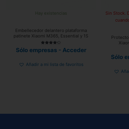
Hay existencias
Sin Stock. 
cuando
Embellecedor delantero plataforma
patinete Xiaomi M365, Essential y 1S
Protecto
Xiao
Valorado
Sólo empresas - Acceder
con
4.25
Sólo 
de 5
Añadir a mi lista de favoritos
Añad