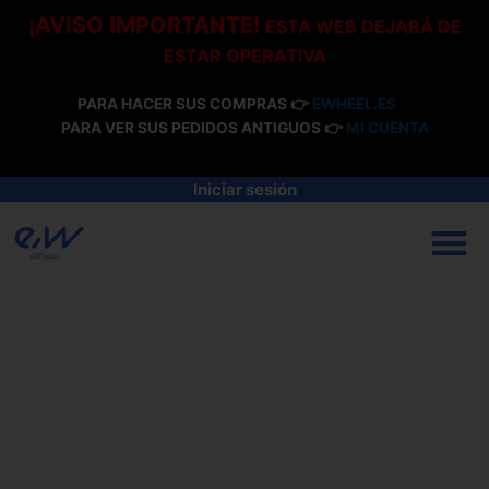
Ir
¡AVISO IMPORTANTE!
ESTA WEB DEJARÁ DE
al
ESTAR OPERATIVA
contenido
PARA HACER SUS COMPRAS 👉
EWHEEL.ES
PARA VER SUS PEDIDOS ANTIGUOS 👉
MI CUENTA
Iniciar sesión
M