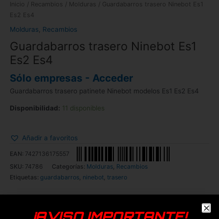
Inicio
/
Recambios
/
Molduras
/ Guardabarros trasero Ninebot Es1
Es2 Es4
Molduras
,
Recambios
Guardabarros trasero Ninebot Es1
Es2 Es4
Sólo empresas - Acceder
Guardabarros trasero patinete Ninebot modelos Es1 Es2 Es4
Disponibilidad:
11 disponibles
Añadir a favoritos
EAN:
7427136175557
SKU:
74786
Categorías:
Molduras
,
Recambios
Etiquetas:
guardabarros
,
ninebot
,
trasero
¡AVISO IMPORTANTE!