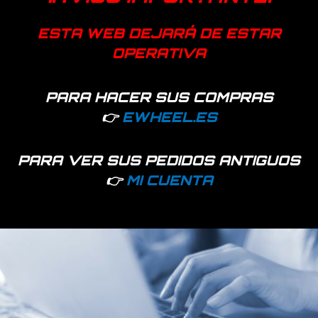
ESTA WEB DEJARÁ DE ESTAR
OPERATIVA
Productos relacionados
PARA HACER SUS COMPRAS
👉
EWHEEL.ES
PARA VER SUS PEDIDOS ANTIGUOS
👉
MI CUENTA
1572 disponibles
819 disponibles
Soporte refuerzo
Soporte refuerzo
guardabarros 8,5/10
metalico guardabarros
Xiaomi 1S, Essential, Pro
8,5 Xiaomi 1S, Essential
y Pro2
y Pro2