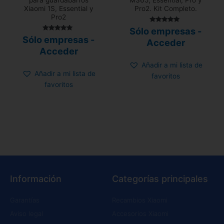
para guardabarros
M365, Essential, Pro y
Xiaomi 1S, Essential y
Pro2. Kit Completo.
Pro2
Valorado
Sólo empresas -
con
Valorado
Sólo empresas -
4.90
Acceder
con
de 5
4.83
Acceder
de 5
Añadir a mi lista de
Añadir a mi lista de
favoritos
favoritos
Información
Categorías principales
Garantías
Recambios Xiaomi
Aviso legal
Accesorios Xiaomi