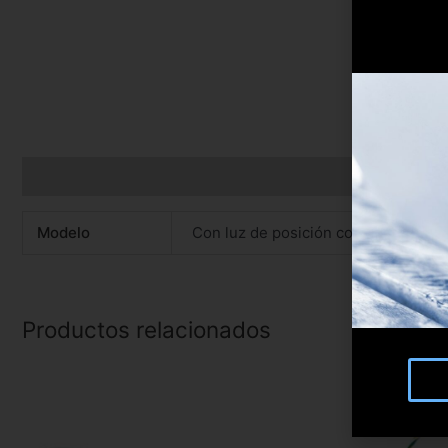
Información adicional
Modelo
Con luz de posición controlable, C
Productos relacionados