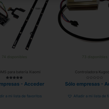
74 disponibles
73 disponibles
BMS para batería Xiaomi
Controladora Kugoo
Valorado
Valorado
empresas - Acceder
Sólo empresas - A
con
con
5.00
0
de 5
de
5
ir a mi lista de favoritos
Añadir a mi lista de 