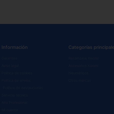
Información
Categorías principal
Garantías
Recambios Xiaomi
Aviso legal
Accesorios Xiaomi
Política de cookies
Neumáticos
Política de envíos
Otras marcas
Política de devoluciones
Servicio técnico
Alta Profesional
Mi cuenta