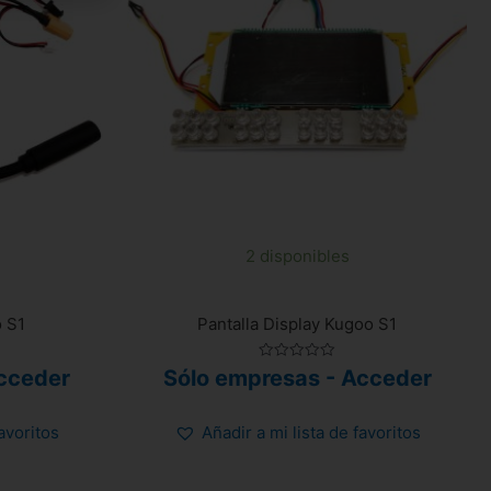
2 disponibles
 S1
Pantalla Display Kugoo S1
Valorado
cceder
Sólo empresas - Acceder
con
0
de
5
favoritos
Añadir a mi lista de favoritos