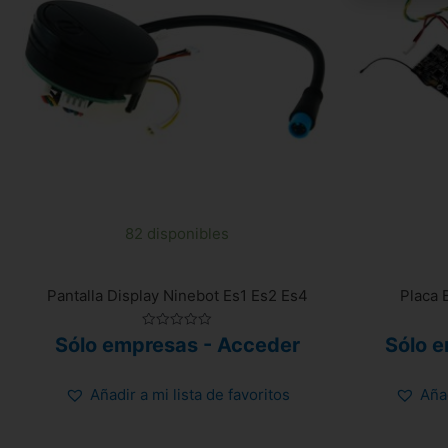
82 disponibles
Pantalla Display Ninebot Es1 Es2 Es4
Placa 
Valorado
Sólo empresas - Acceder
Sólo 
con
0
de
5
Añadir a mi lista de favoritos
Añad