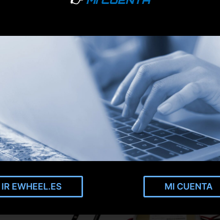
👉
MI CUENTA
on luz de posición siempre encendida
IR EWHEEL.ES
MI CUENTA