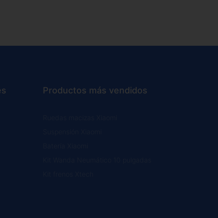
es
Productos más vendidos
Ruedas macizas Xiaomi
Suspensión Xiaomi
Batería Xiaomi
Kit Wanda Neumático 10 pulgadas
Kit frenos Xtech