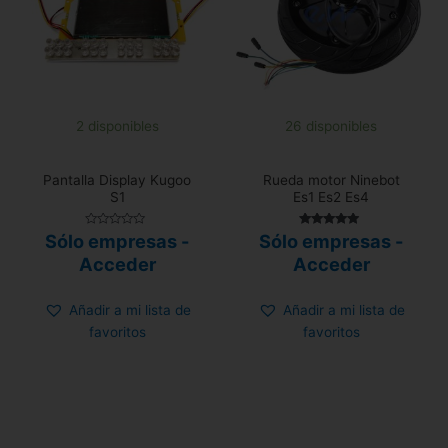
2 disponibles
26 disponibles
Pantalla Display Kugoo
Rueda motor Ninebot
S1
Es1 Es2 Es4
Valorado
Valorado con
Sólo empresas -
Sólo empresas -
con
5.00
0
de 5
Acceder
Acceder
de
5
Añadir a mi lista de
Añadir a mi lista de
favoritos
favoritos