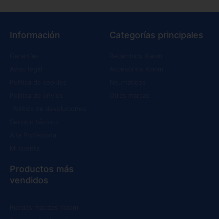
Información
Categorías principales
Garantías
Recambios Xiaomi
Aviso legal
Accesorios Xiaomi
Política de cookies
Neumáticos
Política de envíos
Otras marcas
Política de devoluciones
Servicio técnico
Alta Profesional
Mi cuenta
Productos más
vendidos
Ruedas macizas Xiaomi