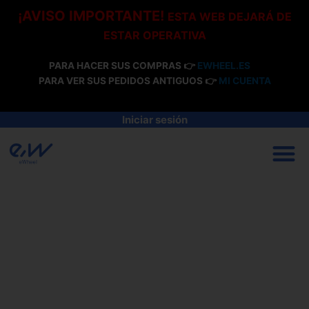
Ir
¡AVISO IMPORTANTE!
ESTA WEB DEJARÁ DE
al
ESTAR OPERATIVA
contenido
PARA HACER SUS COMPRAS 👉
EWHEEL.ES
PARA VER SUS PEDIDOS ANTIGUOS 👉
MI CUENTA
Iniciar sesión
M