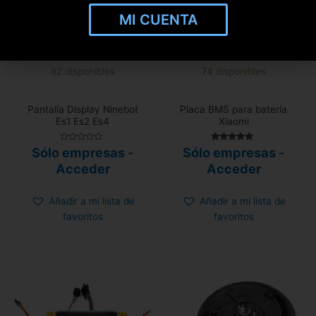
MI CUENTA
82 disponibles
74 disponibles
Pantalla Display Ninebot
Placa BMS para batería
Es1 Es2 Es4
Xiaomi
Valorado
Valorado con
Sólo empresas -
Sólo empresas -
con
5.00
0
de 5
Acceder
Acceder
de
5
Añadir a mi lista de
Añadir a mi lista de
favoritos
favoritos