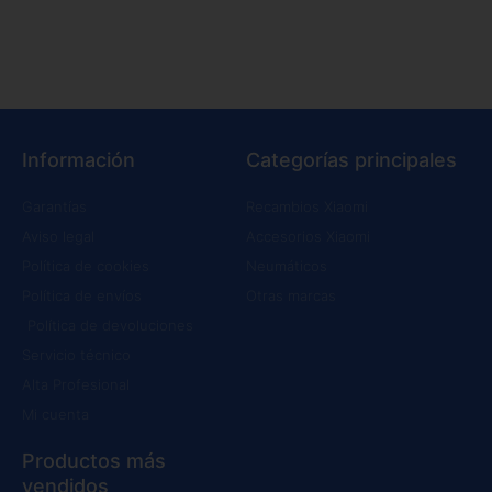
Información
Categorías principales
Garantías
Recambios Xiaomi
Aviso legal
Accesorios Xiaomi
Política de cookies
Neumáticos
Política de envíos
Otras marcas
Política de devoluciones
Servicio técnico
Alta Profesional
Mi cuenta
Productos más
vendidos