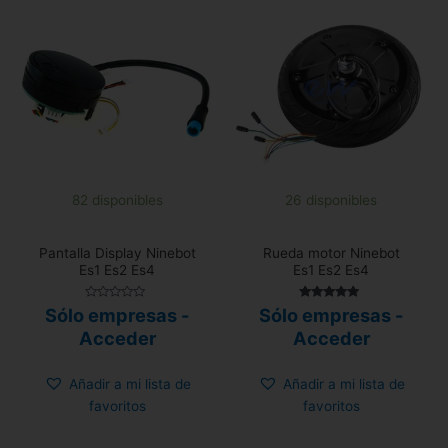
82 disponibles
26 disponibles
Pantalla Display Ninebot
Rueda motor Ninebot
Es1 Es2 Es4
Es1 Es2 Es4
Valorado
Valorado con
Sólo empresas -
Sólo empresas -
con
5.00
0
de 5
Acceder
Acceder
de
5
Añadir a mi lista de
Añadir a mi lista de
favoritos
favoritos