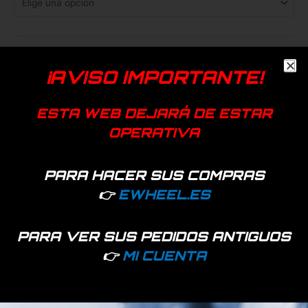
Añadir a favoritos
¡AVISO IMPORTANTE!
SKU:
45953
Categorías:
Electrónica y motores
,
Recambios
ESTA WEB DEJARÁ DE ESTAR
Genérica
OPERATIVA
PARA HACER SUS COMPRAS
Información adicional
👉
EWHEEL.ES
Tipo
24V 250W, 36V 350W
PARA VER SUS PEDIDOS ANTIGUOS
👉
MI CUENTA
Productos relacionados