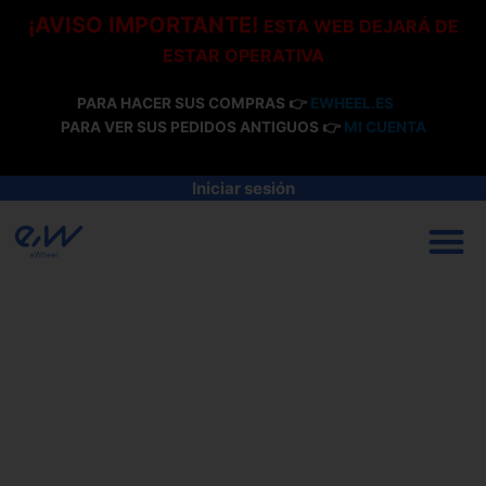
Ir
¡AVISO IMPORTANTE!
ESTA WEB DEJARÁ DE
al
ESTAR OPERATIVA
contenido
PARA HACER SUS COMPRAS 👉
EWHEEL.ES
PARA VER SUS PEDIDOS ANTIGUOS 👉
MI CUENTA
Iniciar sesión
M