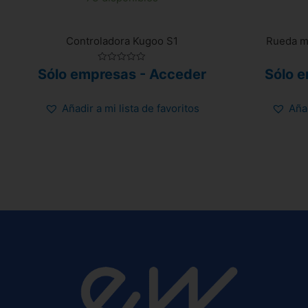
Controladora Kugoo S1
Rueda m
Valorado
Sólo empresas - Acceder
Sólo 
con
0
de
5
Añadir a mi lista de favoritos
Añad