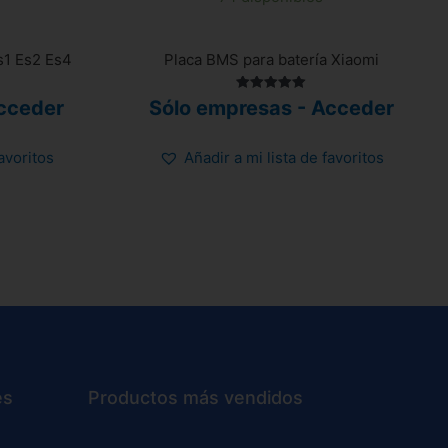
s1 Es2 Es4
Placa BMS para batería Xiaomi
Valorado
cceder
Sólo empresas - Acceder
con
5.00
de 5
favoritos
Añadir a mi lista de favoritos
es
Productos más vendidos