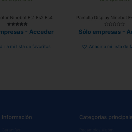
otor Ninebot Es1 Es2 Es4
Pantalla Display Ninebot E
Valorado
Valorado
empresas - Acceder
Sólo empresas - A
con
con
5.00
0
de 5
de
5
ir a mi lista de favoritos
Añadir a mi lista de 
Información
Categorías principal
Garantías
Recambios Xiaomi