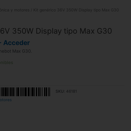
rónica y motores
/ Kit genérico 36V 350W Display tipo Max G30
36V 350W Display tipo Max G30
- Acceder
inebot Max G30.
onibles
SKU:
46181
otores