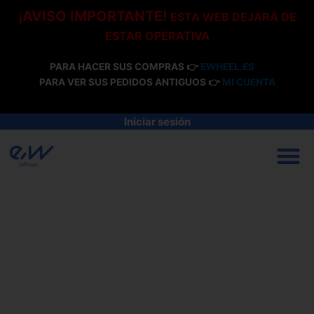
Ir
¡AVISO IMPORTANTE!
ESTA WEB DEJARÁ DE
al
ESTAR OPERATIVA
contenido
PARA HACER SUS COMPRAS 👉
EWHEEL.ES
PARA VER SUS PEDIDOS ANTIGUOS 👉
MI CUENTA
Iniciar sesión
M