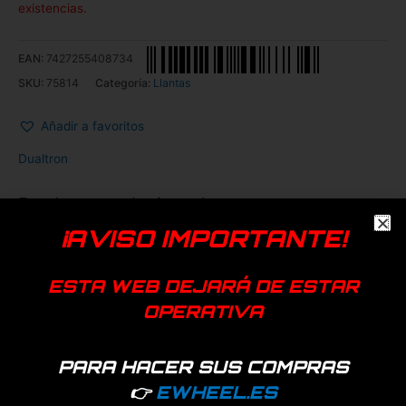
existencias.
EAN:
7427255408734
SKU:
75814
Categoría:
Llantas
Añadir a favoritos
Dualtron
Productos relacionados
¡AVISO IMPORTANTE!
ESTA WEB DEJARÁ DE ESTAR
OPERATIVA
PARA HACER SUS COMPRAS
👉
EWHEEL.ES