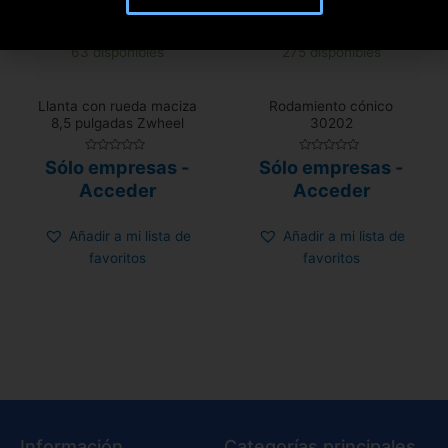
63 disponibles
275 disponibles
Llanta con rueda maciza
Rodamiento cónico
8,5 pulgadas Zwheel
30202
Valorado
Valorado
Sólo empresas -
Sólo empresas -
con
con
0
0
Acceder
Acceder
de
de
5
5
Añadir a mi lista de
Añadir a mi lista de
favoritos
favoritos
Información
Categorías principales