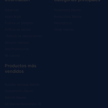
Garantías
Recambios Xiaomi
Aviso legal
Accesorios Xiaomi
Política de cookies
Neumáticos
Política de envíos
Otras marcas
Política de devoluciones
Servicio técnico
Alta Profesional
Mi cuenta
Productos más
vendidos
Ruedas macizas Xiaomi
Suspensión Xiaomi
Batería Xiaomi
Kit Wanda Neumático 10