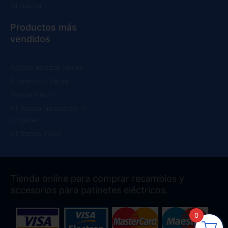
Mi cuenta
Productos más
vendidos
Ruedas macizas Xiaomi
Suspensión Xiaomi
Batería Xiaomi
Kit Wanda Neumático 10
pulgadas
Kit frenos Xtech
Tienda online para comprar recambios y
accesorios para patinetes eléctricos.
0