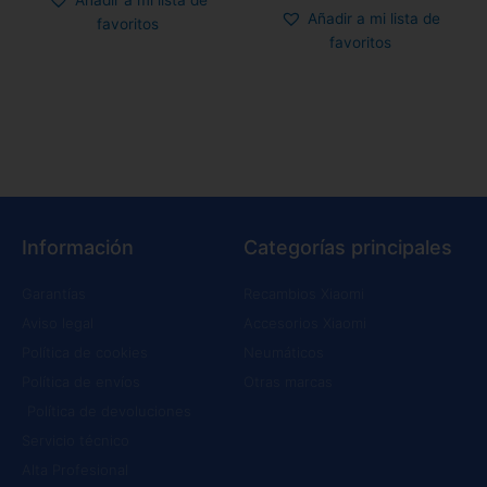
Añadir a mi lista de
Añadir a mi lista de
favoritos
favoritos
Información
Categorías principales
Garantías
Recambios Xiaomi
Aviso legal
Accesorios Xiaomi
Política de cookies
Neumáticos
Política de envíos
Otras marcas
Política de devoluciones
Servicio técnico
Alta Profesional