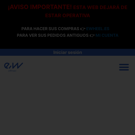
Ir
¡AVISO IMPORTANTE!
ESTA WEB DEJARÁ DE
al
ESTAR OPERATIVA
contenido
PARA HACER SUS COMPRAS 👉
EWHEEL.ES
PARA VER SUS PEDIDOS ANTIGUOS 👉
MI CUENTA
Iniciar sesión
M