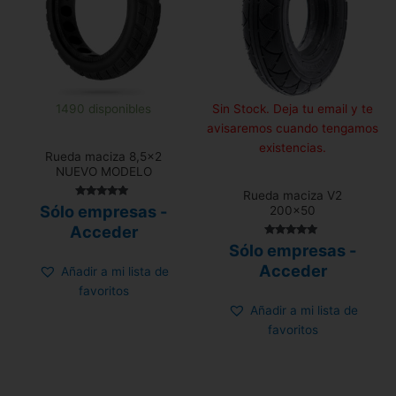
1490 disponibles
Sin Stock. Deja tu email y te
avisaremos cuando tengamos
existencias.
Rueda maciza 8,5×2
NUEVO MODELO
Rueda maciza V2
Valorado
Sólo empresas -
200×50
con
4.82
Acceder
de 5
Valorado con
Sólo empresas -
5.00
de 5
Acceder
Añadir a mi lista de
favoritos
Añadir a mi lista de
favoritos