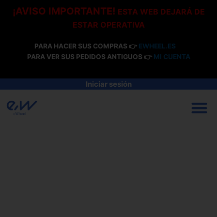
Ir
¡AVISO IMPORTANTE!
ESTA WEB DEJARÁ DE
al
ESTAR OPERATIVA
contenido
PARA HACER SUS COMPRAS 👉
EWHEEL.ES
PARA VER SUS PEDIDOS ANTIGUOS 👉
MI CUENTA
Iniciar sesión
M