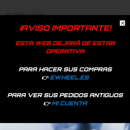
Añadir a favoritos
EAN:
7427255407065
¡AVISO IMPORTANTE!
SKU:
8642-20
Categorías:
Neumáticos
,
Ruedas
ESTA WEB DEJARÁ DE ESTAR
NIU
OPERATIVA
PARA HACER SUS COMPRAS
👉
EWHEEL.ES
Productos relacionados
PARA VER SUS PEDIDOS ANTIGUOS
👉
MI CUENTA