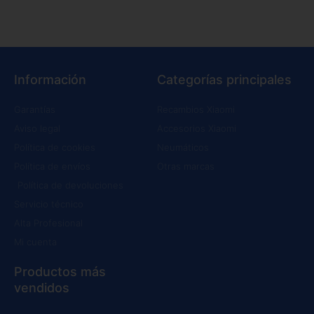
Información
Categorías principales
Garantías
Recambios Xiaomi
Aviso legal
Accesorios Xiaomi
Política de cookies
Neumáticos
Política de envíos
Otras marcas
Política de devoluciones
Servicio técnico
Alta Profesional
Mi cuenta
Productos más
vendidos