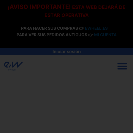
Ir
¡AVISO IMPORTANTE!
ESTA WEB DEJARÁ DE
al
ESTAR OPERATIVA
contenido
PARA HACER SUS COMPRAS 👉
EWHEEL.ES
PARA VER SUS PEDIDOS ANTIGUOS 👉
MI CUENTA
Iniciar sesión
M