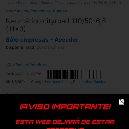
Inicio
/
Recambios
/
Ruedas
/ Neumático cityroad 110/50-6,5 (11×3)
Neumáticos
,
Recambios
,
Ruedas
Neumático cityroad 110/50-6,5
(11×3)
Sólo empresas - Acceder
Disponibilidad:
261 disponibles
Añadir a favoritos
EAN:
7427136176776
SKU:
82994
Categorías:
Neumáticos
,
Recambios
,
Ruedas
Genérica
¡AVISO IMPORTANTE!
Productos relacionados
ESTA WEB DEJARÁ DE ESTAR