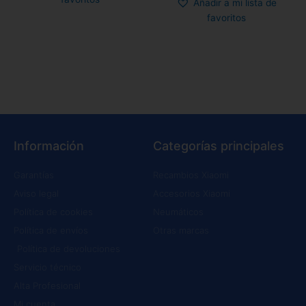
Añadir a mi lista de
favoritos
Información
Categorías principales
Garantías
Recambios Xiaomi
Aviso legal
Accesorios Xiaomi
Política de cookies
Neumáticos
Política de envíos
Otras marcas
Política de devoluciones
Servicio técnico
Alta Profesional
Mi cuenta