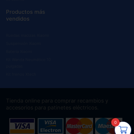
Productos más
vendidos
Ruedas macizas Xiaomi
Suspensión Xiaomi
Batería Xiaomi
Kit Wanda Neumático 10
pulgadas
Kit frenos Xtech
Tienda online para comprar recambios y
accesorios para patinetes eléctricos.
0